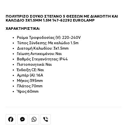
ΠΟΛΎΠΡΙΖΟ ΣΟΎΚΟ ΣΤΕΓΑΝΌ 5 ΘΈΣΕΩΝ ΜΕ ΔΙΑΚΌΠΤΗ ΚΑΙ
ΚΑΛΏΔΙΟ 3X1.5MM 1.5M 147-62292 EUROLAMP
ΧΑΡΑΚΤΗΡΙΣΤΙΚΆ:
Ρεύμα Τροφοδοσίας (V): 220-240V
Τύπος Σύνδεσης: Με καλώδιο 1.5m
Διατομή Καλωδίου: 3x1.5mm
Γείωση Αντικειμένου: Ναι
Βαθμός Στεγανότητας: IP44
Πιστοποιητικά: Ναι
Ένδειξη CE: Ναι
Αμπέρ (A): 16A
Μήκος:
395mm
Πλάτος:
70mm
Ύψος:
60mm
Facebook
Messenger
WhatsApp
Viber