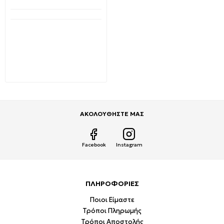
Διαθέσιμο από 1-3 ημέρες
Πολύπριζο σούκο
στεγανό 5 Θέσεων με
διακόπτη και καλώδιο
3x1.5mm 1.5m 147-62292
EUROLAMP
13,39€
10,95€
ΑΚΟΛΟΥΘΗΣΤΕ ΜΑΣ
Facebook
Instagram
ΠΛΗΡΟΦΟΡΙΕΣ
Ποιοι Είμαστε
Τρόποι Πληρωμής
Τρόποι Αποστολής