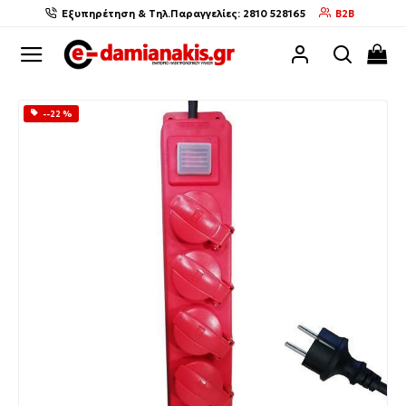
Εξυπηρέτηση & Τηλ.Παραγγελίες: 2810 528165
B2B
--22 %