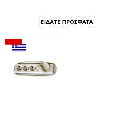
ΕΙΔΑΤΕ ΠΡΟΣΦΑΤΑ
-28 %
Διαθέσιμο από 1-3 ημέρες
Πολύπριζο Schuko χωρίς
διακόπτη 4 θέσεων
ΗΛΕΚΤΡΟΤΕΧΝΙΚΗ 34111
5,99€
8,29€