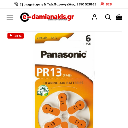
Εξυπηρέτηση & Τηλ.Παραγγελίες: 2810 528165
B2B
-28 %