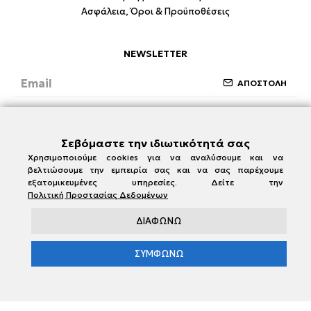
Ασφάλεια, Όροι & Προϋποθέσεις
NEWSLETTER
ΑΠΟΣΤΟΛΗ
Έχω διαβάσει και συμφωνώ με την ενότητα
Ασφάλεια, Όροι & Προϋποθέσεις
Σεβόμαστε την ιδιωτικότητά σας
Χρησιμοποιούμε cookies για να αναλύσουμε και να
βελτιώσουμε την εμπειρία σας και να σας παρέχουμε
εξατομικευμένες υπηρεσίες. Δείτε την
Πολιτική Προστασίας Δεδομένων
ΔΙΑΦΩΝΩ
ΣΥΜΦΩΝΩ
e-damianakis.gr © 2026
Powered by
SBZ Systems
&
EMDI Business Management