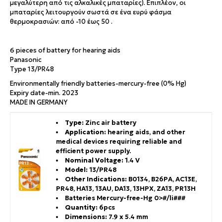
μεγαλύτερη από τις αλκαλικές μπαταρίες). Επιπλέον, οι
μπαταρίες λειτουργούν σωστά σε ένα ευρύ φάσμα
θερμοκρασιών: από -10 έως 50 .
6 pieces of battery for hearing aids
Panasonic
Type 13/PR48
Environmentally friendly batteries-mercury-free (0% Hg)
Expiry date-min. 2023
MADE IN GERMANY
Type:
Zinc air battery
Application:
hearing aids, and other
medical devices requiring reliable and
efficient power supply.
Nominal Voltage:
1.4 V
Model:
13/PR48
Other Indications:
B0134, B26PA, AC13E,
PR48, HA13, 13AU, DA13, 13HPX, ZA13, PR13H
Batteries Mercury-free-Hg 0>#/li###
Quantity:
6pcs
Dimensions:
7.9 x 5.4 mm