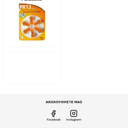
Μη Διαθέσιμο
Panasonic μπαταρίες
ακουστικών Βαρηκοΐας
1,4V Zinc Air Type 13/PR48
blister 6 τεμαχίων
2,55€
3,56€
ΑΚΟΛΟΥΘΗΣΤΕ ΜΑΣ
Facebook
Instagram