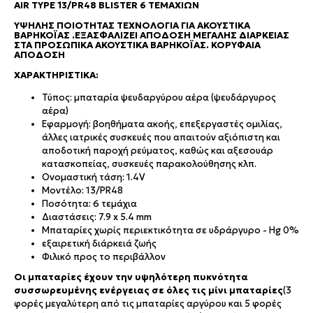
AIR TYPE 13/PR48 BLISTER 6 ΤΕΜΑΧΊΩΝ
ΥΨΗΛΉΣ ΠΟΙΌΤΗΤΑΣ ΤΕΧΝΟΛΟΓΊΑ ΓΙΑ ΑΚΟΥΣΤΙΚΆ
ΒΑΡΗΚΟΪ́ΑΣ .ΕΞΑΣΦΑΛΊΖΕΙ ΑΠΌΔΟΣΗ ΜΕΓΆΛΗΣ ΔΙΆΡΚΕΙΑΣ
ΣΤΑ ΠΡΟΣΩΠΙΚΆ ΑΚΟΥΣΤΙΚΆ ΒΑΡΗΚΟΪ́ΑΣ. ΚΟΡΥΦΑΊΑ
ΑΠΌΔΟΣΗ
ΧΑΡΑΚΤΗΡΙΣΤΙΚΆ:
Τύπος: μπαταρία ψευδαργύρου αέρα (ψευδάργυρος
αέρα)
Εφαρμογή: βοηθήματα ακοής, επεξεργαστές ομιλίας,
άλλες ιατρικές συσκευές που απαιτούν αξιόπιστη και
αποδοτική παροχή ρεύματος, καθώς και αξεσουάρ
κατασκοπείας, συσκευές παρακολούθησης κλπ.
Ονομαστική τάση: 1.4V
Μοντέλο: 13/PR48
Ποσότητα: 6 τεμάχια
Διαστάσεις: 7.9 x 5.4 mm
Μπαταρίες χωρίς περιεκτικότητα σε υδράργυρο - Hg 0%
εξαιρετική διάρκειά ζωής
Φιλικό προς το περιβάλλον
Οι μπαταρίες έχουν την υψηλότερη πυκνότητα
συσσωρευμένης ενέργειας σε όλες τις μίνι μπαταρίες
(3
φορές μεγαλύτερη από τις μπαταρίες αργύρου και 5 φορές