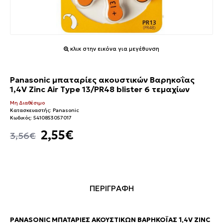
κλικ στην εικόνα για μεγέθυνση
Panasonic μπαταρίες ακουστικών Βαρηκοΐας
1,4V Zinc Air Type 13/PR48 blister 6 τεμαχίων
Μη Διαθέσιμο
Κατασκευαστής:
Panasonic
Κωδικός:
5410853057017
2,55€
3,56€
ΠΕΡΙΓΡΑΦΗ
PANASONIC ΜΠΑΤΑΡΊΕΣ ΑΚΟΥΣΤΙΚΏΝ ΒΑΡΗΚΟΪ́ΑΣ 1,4V ZINC