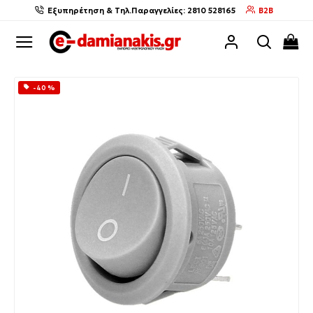
Εξυπηρέτηση & Τηλ.Παραγγελίες: 2810 528165
B2B
-40 %