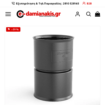
Εξυπηρέτηση & Τηλ.Παραγγελίες: 2810 528165
B2B
--39 %