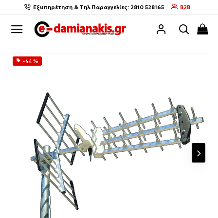
Εξυπηρέτηση & Τηλ.Παραγγελίες: 2810 528165
B2B
-44 %