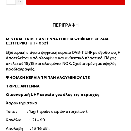
ΠΕΡΙΓΡΑΦΗ
MISTRAL TRIPLE ANTENNA ΕΠΊΓΕΙΑ ΨΗΦΙΑΚΉ ΚΕΡΑΊΑ
ΕΞΩΤΕΡΙΚΉ UHF 0321
Εξωτερική επίγεια ψηφιακή κεραία DVB-T UHF με έξοδο φις F.
Αποτελείται από αλουμίνιο και ανθεκτικό πλαστικό. Πάχος
σκελετού 18χ18 και αλουμίνιο INOX. Σχεδιασμένη με υψηλές
προδιαγραφές.
ΨΗΦΙΑΚΗ ΚΕΡΑΙΑ ΤΡΙΠΛΗ ΑΛΟΥΜΙΝΙΟΥ LTE
TRIPLE ANTENNA
Ο
ικονομική UHF κεραία για όλες τις περιοχές.
Xαρακτηριστικά
Τύπος : Yagi ( τριών σειρών στοιχείων ).
Κανάλια : 21 - 60.
Απολαβή : 13-16 dBi .