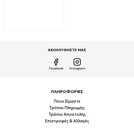
LEGRAND Valena Life
Διακόπτης Απλός
χωνευτός 10A 250V (Κρεμ)
Ivory 752201
5,55€
9,22€
ΑΚΟΛΟΥΘΗΣΤΕ ΜΑΣ
Facebook
Instagram
ΠΛΗΡΟΦΟΡΙΕΣ
Ποιοι Είμαστε
Τρόποι Πληρωμής
Τρόποι Αποστολής
Επιστροφές & Αλλαγές