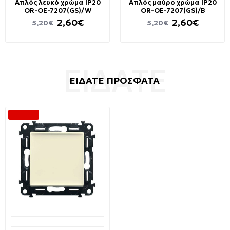
Απλός λευκό χρώμα IP20
Απλός μαύρο χρώμα IP20
OR-OE-7207(GS)/W
OR-OE-7207(GS)/B
2,60€
2,60€
5,20€
5,20€
ΕΙΔΑΤΕ ΠΡΟΣΦΑΤΑ
-40 %
Διαθέσιμο από 1-3 ημέρες