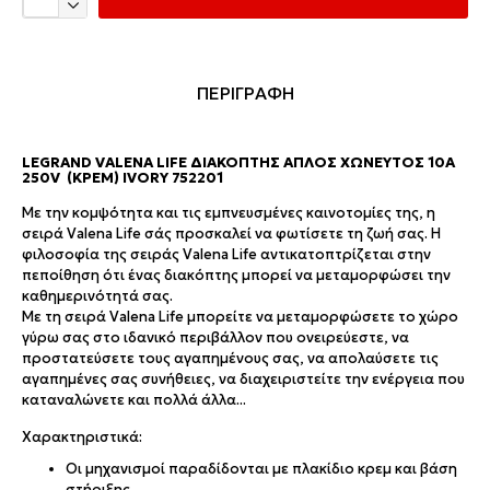
ΠΕΡΙΓΡΑΦΗ
LEGRAND VALENA LIFE ΔΙΑΚΌΠΤΗΣ ΑΠΛΌΣ ΧΩΝΕΥΤΌΣ 10A
250V (ΚΡΕΜ) IVORY 752201
Με την κομψότητα και τις εμπνευσμένες καινοτομίες της, η
σειρά Valena Life σάς προσκαλεί να φωτίσετε τη ζωή σας. Η
φιλοσοφία της σειράς Valena Life αντικατοπτρίζεται στην
πεποίθηση ότι ένας διακόπτης μπορεί να μεταμορφώσει την
καθημερινότητά σας.
Με τη σειρά Valena Life μπορείτε να μεταμορφώσετε το χώρο
γύρω σας στο ιδανικό περιβάλλον που ονειρεύεστε, να
προστατεύσετε τους αγαπημένους σας, να απολαύσετε τις
αγαπημένες σας συνήθειες, να διαχειριστείτε την ενέργεια που
καταναλώνετε και πολλά άλλα...
Χαρακτηριστικά:
Οι μηχανισμοί παραδίδονται με πλακίδιο κρεμ και βάση
στήριξης