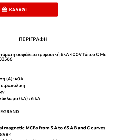
ΚΑΛΆΘΙ
ΠΕΡΙΓΡΑΦΗ
τόματη ασφάλεια τριφασική 6kA 400V Τύπου C Με
403566
ση (Α): 40A
 Τετραπολική
ίων
κύκλωμα (kA) : 6 kA
:LEGRAND
l magnetic MCBs from 3 A to 63 A B and C curves
0898-1