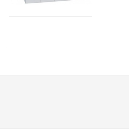
Διαθέσιμο από 1-3 ημέρες
LEGRAND TX³ 4P 40A Αυτόματη
ασφάλεια τριφασική 6kA 400V Τύπου
C Με διακοπή ουδετέρου(Ν)
26,28€
43,62€