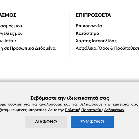
ΙΑΣΜΟΣ
ΕΠΙΠΡΟΣΘΕΤΑ
ιασμός μου
Επικοινωνία
γελίες μου
Κατάστημα
sletter
Χάρτης Ιστοσελίδας
η σε Προσωπικά Δεδομένα
Ασφάλεια, Όροι & Προϋποθέσε
Σεβόμαστε την ιδιωτικότητά σας
ύμε cookies για να αναλύσουμε και να βελτιώσουμε την εμπειρία σα
ατομικευμένες υπηρεσίες. Δείτε την
Πολιτική Προστασίας Δεδομένων
ΔΙΑΦΩΝΩ
ΣΥΜΦΩΝΩ
e-damianakis.gr © 2026
Powered by
SBZ Systems
&
EMDI Business Management