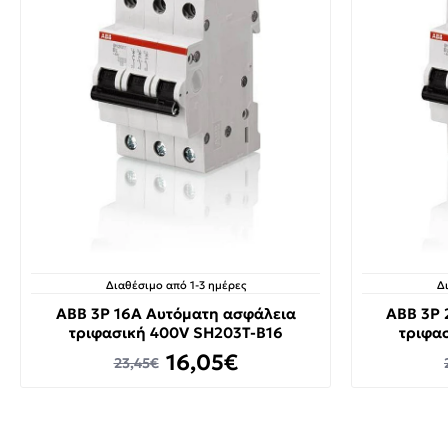
Διαθέσιμο από 1-3 ημέρες
Δ
ABB 3P 16A Αυτόματη ασφάλεια
ABB 3P 
τριφασική 400V SH203T-B16
τριφα
16,05€
23,45€