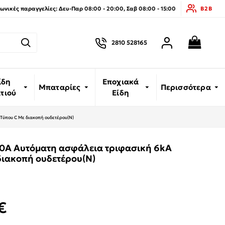
νικές παραγγελίες: Δευ-Παρ 08:00 - 20:00, Σαβ 08:00 - 15:00
B2B
2810 528165
ίδη
Εποχιακά
Μπαταρίες
Περισσότερα
ιτιού
Είδη
Τύπου C Με διακοπή ουδετέρου(Ν)
0A Αυτόματη ασφάλεια τριφασική 6kA
διακοπή ουδετέρου(Ν)
€