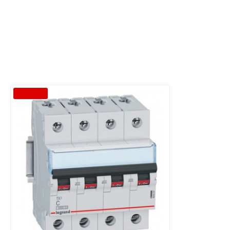
-40 %