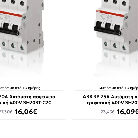
ιαθέσιμο από 1-3 ημέρες
Διαθέσιμο από 1-3 ημέρ
20A Αυτόματη ασφάλεια
ABB 3P 25A Αυτόματη 
σική 400V SH203T-C20
τριφασική 400V SH20
16,06€
16,09
27,30€
23,45€