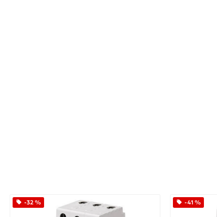
-32 %
-41 %