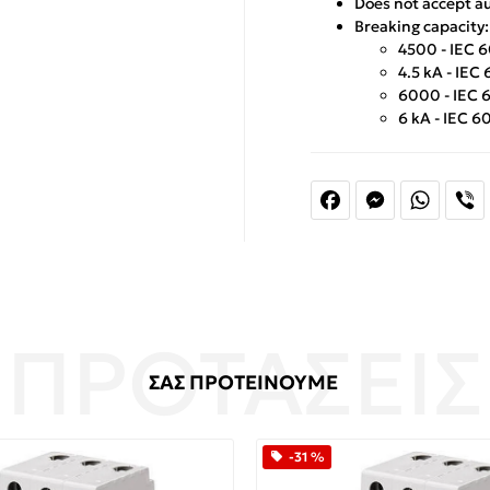
Does not accept au
Breaking capacity:
4500 - IEC 
4.5 kA - IEC
6000 - IEC 
6 kA - IEC 6
Facebook
Messenger
Whats
V
ΣΑΣ ΠΡΟΤΕΙΝΟΥΜΕ
-31 %