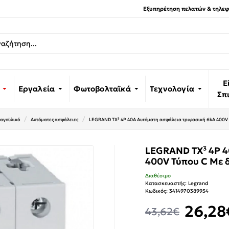
Εξυπηρέτηση πελατών & τηλεφω
Ε
Εργαλεία
Φωτοβολταϊκά
Τεχνολογία
Σπ
αγοϋλικό
Αυτόματες ασφάλειες
LEGRAND TX³ 4P 40A Αυτόματη ασφάλεια τριφασική 6kA 400V 
LEGRAND TX³ 4P 4
400V Τύπου C Με 
Διαθέσιμο
Κατασκευαστής:
Legrand
Κωδικός:
3414970389954
26,28
43,62€