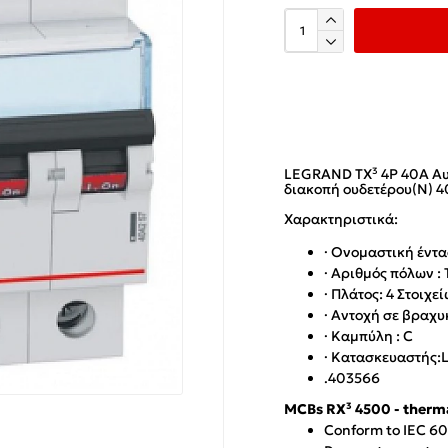
LEGRAND TX³ 4P 40A Αυ
διακοπή ουδετέρου(Ν) 
Χαρακτηριστικά:
· Ονομαστική έντα
· Αριθμός πόλων :
· Πλάτος: 4 Στοιχε
· Αντοχή σε βραχυ
· Καμπύλη : C
· Κατασκευαστής
.403566
MCBs RX³ 4500 - therma
Conform to IEC 6