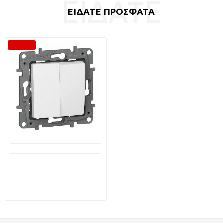
ΕΙΔΑΤΕ ΠΡΟΣΦΑΤΑ
--6 %
Διαθέσιμο από 1-3 ημέρες
LEGRAND NILOE 764506
διακόπτης κομμυτατέρ
χωνευτός 10A 250V Λευκός
4,02€
3,79€