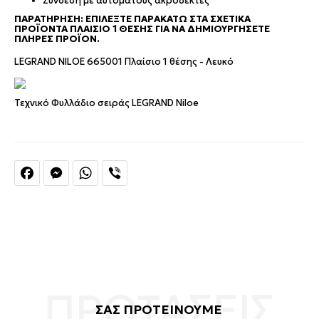
Σύνδεση με αυτόματους ακροδέκτες
ΠΑΡΑΤΗΡΗΣΗ: ΕΠΙΛΈΞΤΕ ΠΑΡΑΚΆΤΩ ΣΤΑ ΣΧΕΤΙΚΆ
ΠΡΟΪΌΝΤΑ ΠΛΑΊΣΙΟ 1 ΘΈΣΗΣ ΓΙΑ ΝΑ ΔΗΜΙΟΥΡΓΉΣΕΤΕ
ΠΛΉΡΕΣ ΠΡΟΪΌΝ.
LEGRAND NILOE 665001 Πλαίσιο 1 θέσης - Λευκό
Τεχνικό Φυλλάδιο σειράς LEGRAND Niloe
Facebook
Messenger
WhatsApp
Viber
ΣΑΣ ΠΡΟΤΕΙΝΟΥΜΕ