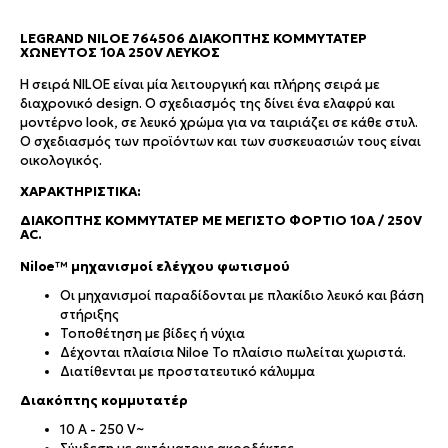
LEGRAND NILOE 764506 ΔΙΑΚΌΠΤΗΣ ΚΟΜΜΥΤΑΤΈΡ
ΧΩΝΕΥΤΌΣ 10A 250V ΛΕΥΚΌΣ
H σειρά NILOE είναι μία λειτουργική και πλήρης σειρά με
διαχρονικό design. Ο σχεδιασμός της δίνει ένα ελαφρύ και
μοντέρνο look, σε λευκό χρώμα για να ταιριάζει σε κάθε στυλ.
Ο σχεδιασμός των προϊόντων και των συσκευασιών τους είναι
οικολογικός.
ΧΑΡΑΚΤΗΡΙΣΤΙΚΆ:
ΔΙΑΚΌΠΤΗΣ ΚΟΜΜΥΤΑΤΈΡ ΜΕ ΜΈΓΙΣΤΟ ΦΟΡΤΊΟ 10Α / 250V
AC.
Niloe™ μηχανισμοί ελέγχου φωτισμού
Οι μηχανισμοί παραδίδονται με πλακίδιο λευκό και βάση
στήριξης
Τοποθέτηση με βίδες ή νύχια
Δέχονται πλαίσια Niloe
Το πλαίσιο πωλείται χωριστά
.
Διατίθενται με προστατευτικό κάλυμμα
Διακόπτης κομμυτατέρ
10 A - 250 V~