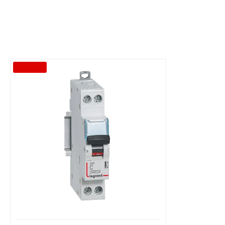
-40 %