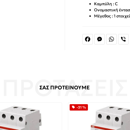
Καμπύλη : C
Ονομαστική ένταση
Μέγεθος : 1 στοιχε
Facebook
Messenger
Whats
V
ΣΑΣ ΠΡΟΤΕΙΝΟΥΜΕ
-31 %