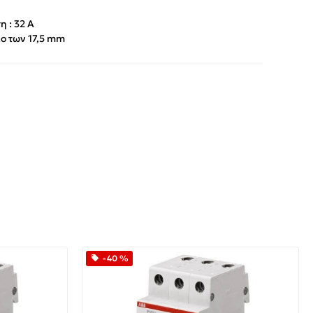
 : 32 A
ίο των 17,5 mm
App
iber
-40 %