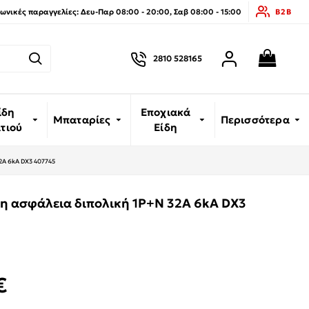
νικές παραγγελίες: Δευ-Παρ 08:00 - 20:00, Σαβ 08:00 - 15:00
B2B
2810 528165
ίδη
Εποχιακά
Μπαταρίες
Περισσότερα
ιτιού
Είδη
2A 6kA DX3 407745
 ασφάλεια διπολική 1P+N 32A 6kA DX3
€