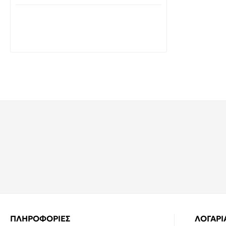
Διαθέσιμο από 1-3 ημέρες
LEGRAND αυτόματη ασφάλεια
διπολική 1P+N 32A 6kA DX3 407745
14,70€
24,40€
ΠΛΗΡΟΦΟΡΙΕΣ
ΛΟΓΑΡ