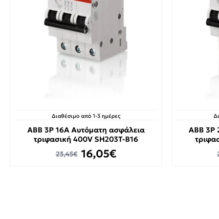
Διαθέσιμο από 1-3 ημέρες
Δ
ABB 3P 16A Αυτόματη ασφάλεια
ABB 3P 
τριφασική 400V SH203T-B16
τριφα
16,05€
23,45€