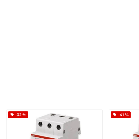
-32 %
-41 %