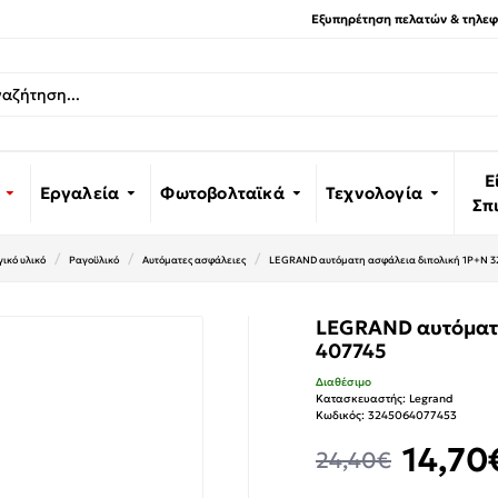
Εξυπηρέτηση πελατών & τηλεφω
Ε
Εργαλεία
Φωτοβολταϊκά
Τεχνολογία
Σπ
ικό υλικό
Ραγοϋλικό
Αυτόματες ασφάλειες
LEGRAND αυτόματη ασφάλεια διπολική 1P+N 3
LEGRAND αυτόματη
407745
Διαθέσιμο
Κατασκευαστής:
Legrand
Κωδικός:
3245064077453
14,70
24,40€