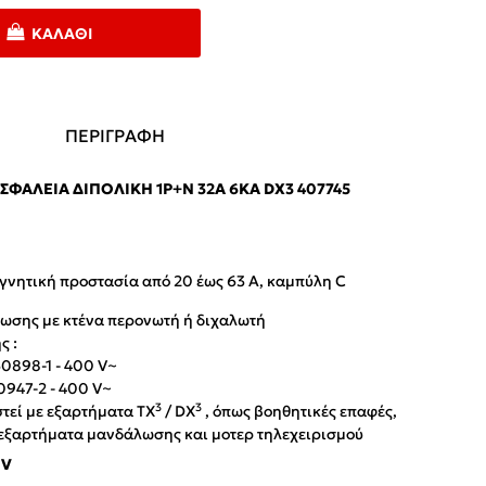
ΚΑΛΆΘΙ
ΠΕΡΙΓΡΑΦΗ
ΦΆΛΕΙΑ ΔΙΠΟΛΙΚΉ 1P+N 32A 6KA DX3 407745
γνητική προστασία από 20 έως 63 Α, καμπύλη C
ωσης με κτένα περονωτή ή διχαλωτή
ς :
60898-1 - 400 V~
0947-2 - 400 V~
3
3
τεί με εξαρτήματα TX
/ DX
, όπως βοηθητικές επαφές,
 εξαρτήματα μανδάλωσης και μοτερ τηλεχειρισμού
 V