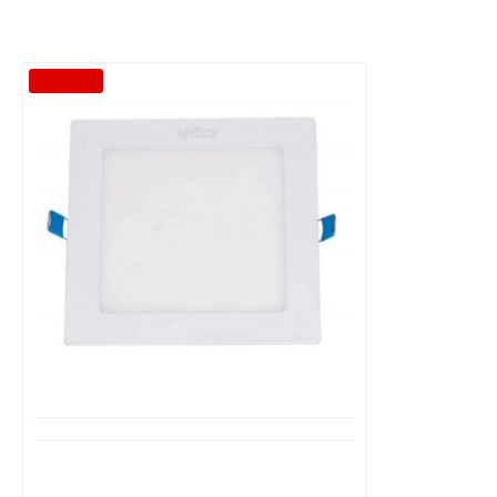
-40 %
Διαθέσιμο από 1-3 ημέρες
LED Πάνελ Φωτιστικό Οροφής
Τετράγωνο χωνευτό 24Watt LENA-SX