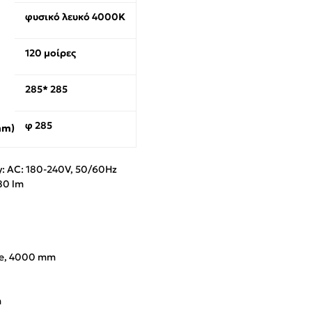
φυσικό λευκό 4000K
120 μοίρες
285* 285
φ 285
mm)
y: AC: 180-240V, 50/60Hz
80 lm
te, 4000 mm
m