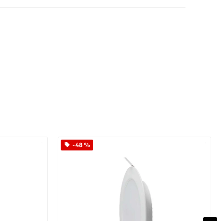
App
iber
-48 %