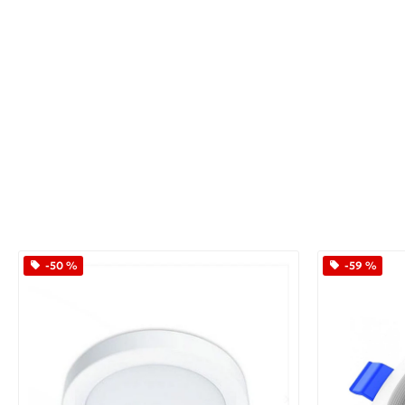
-50 %
-59 %