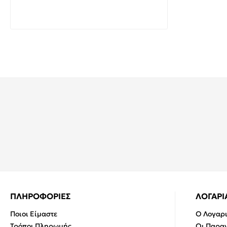
VITO 2024160 φυσικό λευκό 4000K
13,05€
21,66€
ΠΛΗΡΟΦΟΡΙΕΣ
ΛΟΓΑΡ
Ποιοι Είμαστε
Ο Λογαρ
Τρόποι Πληρωμής
Οι Παραγ