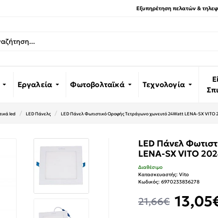
Εξυπηρέτηση πελατών & τηλεφω
Ε
Εργαλεία
Φωτοβολταϊκά
Τεχνολογία
Σπ
ικά led
LED Πάνελς
LED Πάνελ Φωτιστικό Οροφής Τετράγωνο χωνευτό 24Watt LENA-SX VITO 
LED Πάνελ Φωτιστ
LENA-SX VITO 202
Διαθέσιμο
Κατασκευαστής:
Vito
Κωδικός:
6970233836278
13,05
21,66€