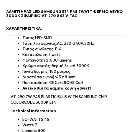
ΛΑΜΠΤΉΡΑΣ LED SAMSUNG E14 P45 7WATT ΘΕΡΜΌ ΛΕΥΚΌ
3000Κ ΣΦΑΙΡΙΚΌ VT-270 863 V-TAC
ΧΑΡΑΚΤΗΡΙΣΤΙΚΆ:
Τύπος LED: SMD
Τάση λειτουργίας:AC: 220-240V,50Hz
Τύπος σύνδεσης: E14
Κατανάλωση:7 watt
Φωτεινότητα :600 lumens
Χρώμα φωτός: θερμό λευκό 3000K
Γωνία δέσμης :180 μοίρες
Διαστάσεις (mm) :45 x 81mm
Πιστοποίηση: CE Cert ROHS Cert
Αντικαθιστά λάμπα κοινή 45watt
VT-290 7W P45 PLASTIC BULB WITH SAMSUNG CHIP
COLORCODE:3000K E14
Technical Information
EQ-WATTS 45
Watts 7
Lumens 600