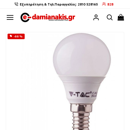
Εξυπηρέτηση & Τηλ.Παραγγελίες: 2810 528165
B2B
-66 %