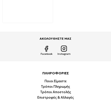
E14 P45 7Watt Θερμό
Λευκό 3000Κ Σφαιρικό VT-
270 863 V-TAC
1,99€
5,78€
ΑΚΟΛΟΥΘΗΣΤΕ ΜΑΣ
Facebook
Instagram
ΠΛΗΡΟΦΟΡΙΕΣ
Ποιοι Είμαστε
Τρόποι Πληρωμής
Τρόποι Αποστολής
Επιστροφές & Αλλαγές