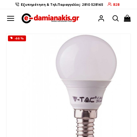
Εξυπηρέτηση & Τηλ.Παραγγελίες: 2810 528165
B2B
-66 %