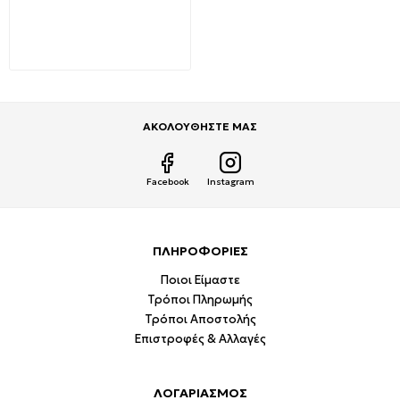
E14 P45 7Watt Ψυχρό
Λευκό 6400Κ Σφαιρικό
VT-270 865 V-TAC
1,99€
5,78€
ΑΚΟΛΟΥΘΗΣΤΕ ΜΑΣ
Facebook
Instagram
ΠΛΗΡΟΦΟΡΙΕΣ
Ποιοι Είμαστε
Τρόποι Πληρωμής
Τρόποι Αποστολής
Επιστροφές & Αλλαγές
ΛΟΓΑΡΙΑΣΜΟΣ