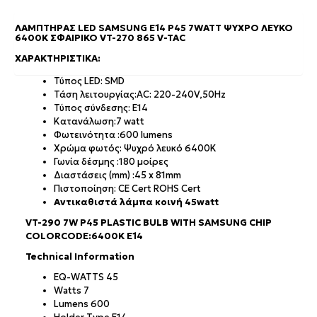
ΛΑΜΠΤΉΡΑΣ LED SAMSUNG E14 P45 7WATT ΨΥΧΡΌ ΛΕΥΚΌ
6400Κ ΣΦΑΙΡΙΚΌ VT-270 865 V-TAC
ΧΑΡΑΚΤΗΡΙΣΤΙΚΆ:
Τύπος LED: SMD
Τάση λειτουργίας:AC: 220-240V,50Hz
Τύπος σύνδεσης: E14
Κατανάλωση:7 watt
Φωτεινότητα :600 lumens
Χρώμα φωτός: Ψυχρό λευκό 6400K
Γωνία δέσμης :180 μοίρες
Διαστάσεις (mm) :45 x 81mm
Πιστοποίηση: CE Cert ROHS Cert
Αντικαθιστά λάμπα κοινή 45watt
VT-290 7W P45 PLASTIC BULB WITH SAMSUNG CHIP
COLORCODE:6400K E14
Technical Information
EQ-WATTS 45
Watts 7
Lumens 600