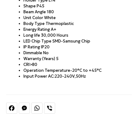
Holder Type E14
Shape P45
Beam Angle 180
Unit Color White
Body Type Thermoplastic
Energy Rating A+
Long life 30,000 Hours
LED Chip Type SMD-Samsung Chip
IP Rating IP20
Dimmable No
Warranty (Years) 5
CRI>80
Operation Temperature-20°C to +45°C
Input Power AC:220-240V,50Hz
Facebook
Messenger
WhatsApp
Viber