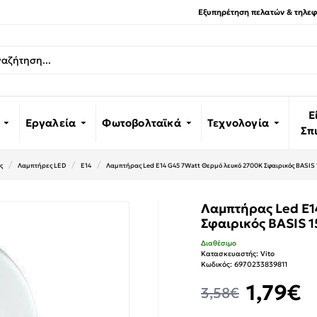
Εξυπηρέτηση πελατών & τηλεφω
Ε
Εργαλεία
Φωτοβολταϊκά
Τεχνολογία
Σπ
ς
Λαμπτήρες LED
E14
Λαμπτήρας Led E14 G45 7Watt Θερμό λευκό 2700K Σφαιρικός BASIS
Λαμπτήρας Led E1
Σφαιρικός BASIS 
Διαθέσιμο
Κατασκευαστής:
Vito
Κωδικός:
6970233839811
1,79€
3,58€