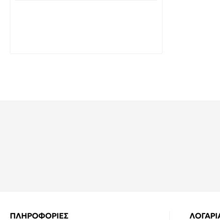
Λαμπτήρας Led E14 G45 7Watt Θερμό
λευκό 2700K Σφαιρικός BASIS 1515740
VITONE
1,79€
3,58€
ΠΛΗΡΟΦΟΡΙΕΣ
ΛΟΓΑΡ