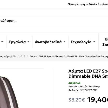
Εξυπηρέτηση πελατών & τηλεφω
Ε
Εργαλεία
Φωτοβολταϊκά
Τεχνολογία
Σπ
Λαμπτήρες LED
E 27
Λάμπα LED E27 Special Filament S125 4W E27 1800K Dimmable DNA Smok
Λάμπα LED E27 Spe
Dimmable DNA Sm
Διαθέσιμο
Κατασκευαστής:
Eurolamp
Κωδικός:
5207227157141
19,40
38,20€