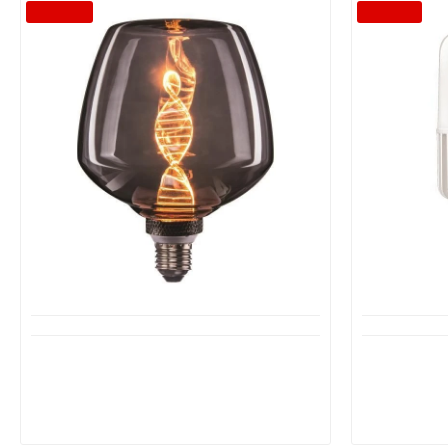
-49 %
-57 %
Διαθέσιμο από 1-3 ημέρες
Δ
Λάμπα LED E27 Special Filament S125
Λαμπτή
4W E27 1800K Dimmable DNA Smoky
E40/E27 
147-78735 EUROLAMP
19,40€
38,20€