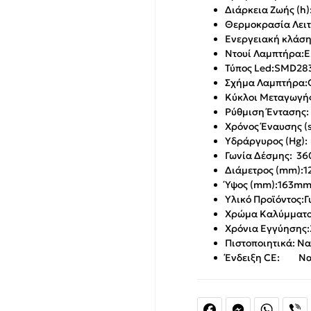
Διάρκεια Ζωής (h
Θερμοκρασία Λειτο
Ενεργειακή κλάση 
Ντουί Λαμπτήρα:E
Τύπος Led:SMD28
Σχήμα Λαμπτήρα:
Κύκλοι Μεταγωγής
Ρύθμιση Ένταση
Χρόνος Έναυσης (s
Υδράργυρος (H
Γωνία Δέσμης: 36
Διάμετρος (mm):
Ύψος (mm):163m
Υλικό Προϊόντος:Γυ
Χρώμα Καλύμματο
Χρόνια Εγγύησης:2
Πιστοποιητικά: Να
Ένδειξη CE: Ναι
Facebook
Messenger
Whats
V