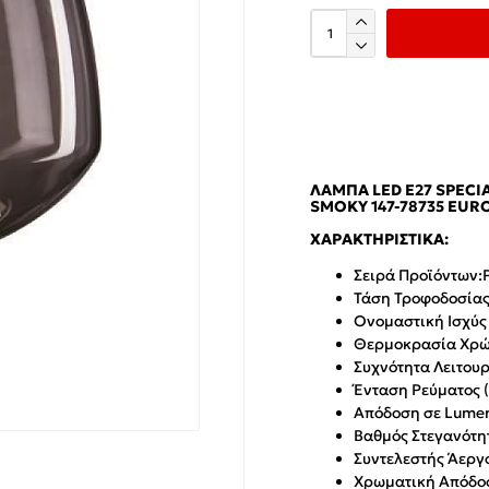
ΛΆΜΠΑ LED E27 SPECIA
SMOKY 147-78735 EU
ΧΑΡΑΚΤΗΡΙΣΤΙΚΆ:
Σειρά Προϊόντων:
Τάση Τροφοδοσίας
Ονομαστική Ισχύς
Θερμοκρασία Χρώ
Συχνότητα Λειτουρ
Ένταση Ρεύματος 
Απόδοση σε Lumen
Βαθμός Στεγανότητ
Συντελεστής Άεργο
Χρωματική Απόδοσ