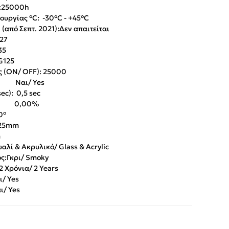
):25000h
υργίας °C: -30°C - +45°C
(από Σεπτ. 2021):Δεν απαιτείται
27
35
G125
 (ON/ OFF): 25000
ς: Ναι/ Yes
ec): 0,5 sec
g): 0,00%
0°
125mm
m
αλί & Ακρυλικό/ Glass & Acrylic
ς:Γκρι/ Smoky
 Χρόνια/ 2 Years
ι/ Yes
/ Yes
App
iber