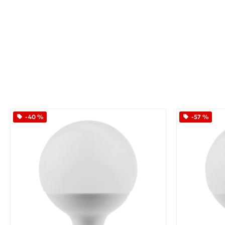
-40 %
-57 %