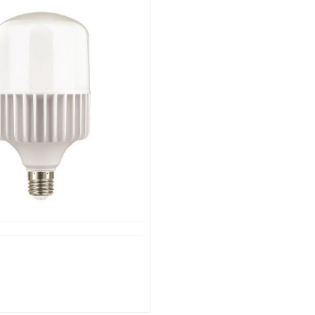
ιαθέσιμο από 1-3 ημέρες
ρας Led SMD T135 100W
4000K Hammer IP65 147-
76552 EUROLAMP
33,66€
77,60€