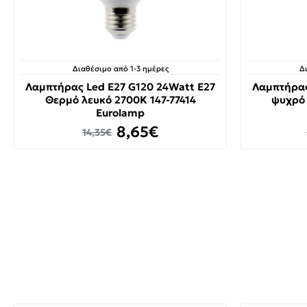
Διαθέσιμο από 1-3 ημέρες
Δ
Λαμπτήρας Led E27 G120 24Watt Ε27
Λαμπτήρας
Θερμό λευκό 2700K 147-77414
ψυχρό 
Eurolamp
8,65€
14,35€