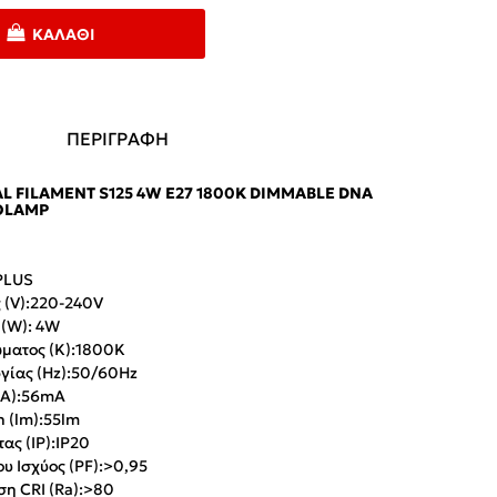
ΚΑΛΆΘΙ
ΠΕΡΙΓΡΑΦΗ
L FILAMENT S125 4W E27 1800K DIMMABLE DNA
ROLAMP
PLUS
 (V):220-240V
 (W): 4W
ματος (K):1800K
γίας (Hz):50/60Hz
(Α):56mA
 (lm):55lm
ας (IP):IP20
υ Ισχύος (PF):>0,95
η CRI (Ra):>80