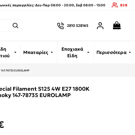
νικές παραγγελίες: Δευ-Παρ 08:00 - 20:00, Σαβ 08:00 - 15:00
B2B
2810 528165
ίδη
Εποχιακά
Μπαταρίες
Περισσότερα
ιτιού
Είδη
y 147-78735 EUROLAMP
cial Filament S125 4W E27 1800K
oky 147-78735 EUROLAMP
€