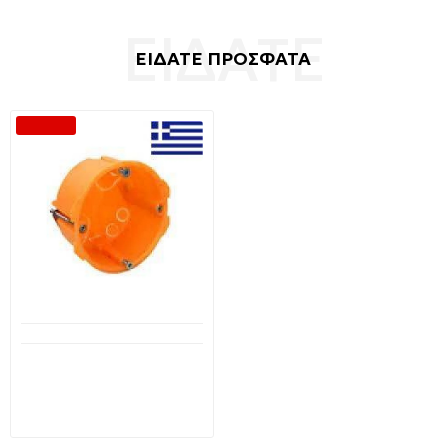
ΕΙΔΑΤΕ ΠΡΟΣΦΑΤΑ
-40 %
Διαθέσιμο από 1-3 ημέρες
Κουτί Διακόπτη
γυψοσανίδας 61301
ΗΛΕΚΤΡΟΤΕΧΝΙΚΗ
0,98€
1,63€