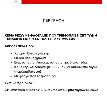
ΠΕΡΙΓΡΑΦΗ
ΚΕΡΙΆ ΡΕΣΏ ΜΕ ΦΛΌΓΑ LED ΠΟΥ ΤΡΕΜΟΠΑΊΖΕΙ ΣΕΤ ΤΩΝ 6
ΤΕΜΑΧΊΩΝ ΜΕ ΧΡΥΣΌ ΓΚΛΊΤΕΡ AX5-990600
ΧΑΡΑΚΤΗΡΙΣΤΙΚΆ:
Χρώμα :Χρυσό γκλίτερ
Με led θερμό χρώμα
Ενεργοποίηση/απενεργοποίηση με διακοπτάκι.
Κάθε κερί λειτουργεί με 1 CR2032 3V Λιθίου Μπαταρία
(περιλαμβάνεται)
Με φλόγα που τρεμοπαίζει
Σχετικά προϊόντα :
GP μπαταρία λιθίου 3V CR2032 πακέτο 5 μπαταριών DL2032