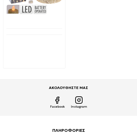
Διαθέσιμο από 1-3 ημέρες
Κεριά Ρεσώ Με φλόγα Led
που τρεμοπαίζει σετ των
6 τεμαχίων με χρυσό
γκλίτερ AX5-990600
2,95€
6,50€
ΑΚΟΛΟΥΘΗΣΤΕ ΜΑΣ
Facebook
Instagram
ΠΛΗΡΟΦΟΡΙΕΣ