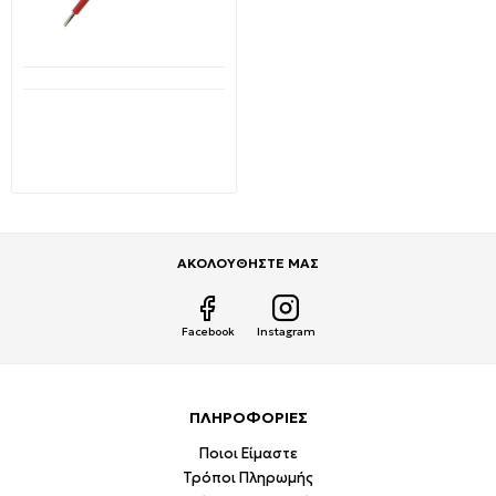
Διαθέσιμο από 1-3 ημέρες
Κατσαβίδι Δοκιμαστικό
μικρό κόκκινο 147-18020
EUROLAMP
2,29€
3,80€
ΑΚΟΛΟΥΘΗΣΤΕ ΜΑΣ
Facebook
Instagram
ΠΛΗΡΟΦΟΡΙΕΣ
Ποιοι Είμαστε
Τρόποι Πληρωμής