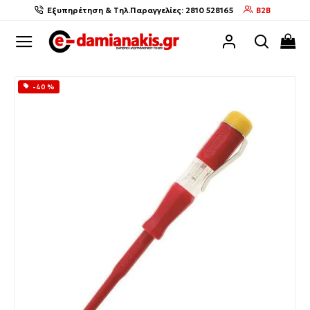
Εξυπηρέτηση & Τηλ.Παραγγελίες: 2810 528165
B2B
-40 %