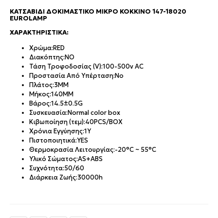
ΚΑΤΣΑΒΊΔΙ ΔΟΚΙΜΑΣΤΙΚΌ ΜΙΚΡΌ ΚΌΚΚΙΝΟ 147-18020
EUROLAMP
ΧΑΡΑΚΤΗΡΙΣΤΙΚΆ:
Χρώμα:RED
Διακόπτης:NO
Τάση Τροφοδοσίας (V):100-500v AC
Προστασία Από Υπέρταση:No
Πλάτος:3MM
Μήκος:140MM
Βάρος:14.5±0.5G
Συσκευασία:Normal color box
Κιβωποίηση (τεμ):40PCS/BOX
Χρόνια Εγγύησης:1Y
Πιστοποιητικά:YES
Θερμοκρασία Λειτουργίας:-20°C ~ 55°C
Υλικό Σώματος:AS+ABS
Συχνότητα:50/60
Διάρκεια Ζωής:30000h