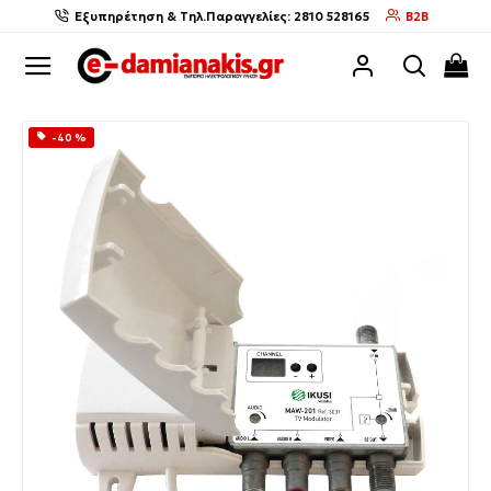
Εξυπηρέτηση & Τηλ.Παραγγελίες: 2810 528165
B2B
-40 %