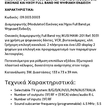
ΕΙΚΌΝΑΣ ΚΑΙ ΉΧΟΥ FULL BAND ΜΕ ΨΗΦΙΑΚΉ ΈΝΔΕΙΞΗ
ΧΑΡΑΚΤΗΡΙΣΤΙΚΆ:
Κωδικός : 09.003.0003
Διαμορφωτής (Modulator) Εικόνας και Ήχου Full Band με
Ψηφιακή Ένδειξη.
Οικιακός διαμορφωτής Full Band της IKUSI MAW-201 Ref. 3031
για χρήση με ψηφιακούς δέκτες, VCR, βιντεοκάμερες, κλπ.
Γρήγορη επιλογή καναλιού. 2 πλήκτρα και ένα LED display 2
ψηφίων για επιλογή και προγραμματισμό των παραμέτρων
λειτουργίας.
Ποτενσιόμετρα για ρύθμιση επιπέδων εξόδου. Εξωτερικό
πλαστικό κέλυφος, δυνατότητα ανάρτησης στον τοίχο.
Κατανάλωση: 3W. Διαστάσεις: 133 x 73 x 39 mm.
Τεχνικά Χαρακτηριστικά:
Selectable TV system: B/G/D/K/H/I/L/M/N/AUSTRALIA
Number of outputs: (1F) RF + (3 RCA) video/audio R-L
Number of inputs: (1F) RF
Sound subcarrier frequency (programmable): 4.5 MHz ; 5.5