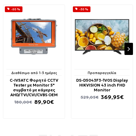
-50 %
-30 %
Διαθέσιμο από 1-3 ημέρες
Προπαραγγελία
C-IV5ATC Φορητό CCTV
DS-D5043F3-1V0S Display
Tester με Monitor 5"
HIKVISION 43 inch FHD
συμβατό με κάμερες
Monitor
AHD/TVI/CVI/CVBS OEM
369,95€
529,05€
89,90€
180,00€