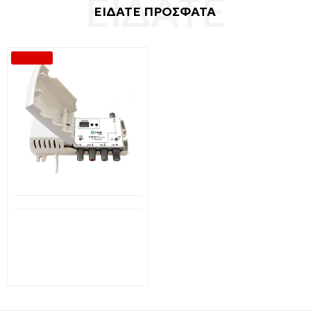
ΕΙΔΑΤΕ ΠΡΟΣΦΑΤΑ
-40 %
Μη Διαθέσιμο
IKUSI MAW-201 Ref. 3031
Διαμορφωτής (Modulator)
Εικόνας και Ήχου Full Band
με Ψηφιακή Ένδειξη
73,15€
121,43€