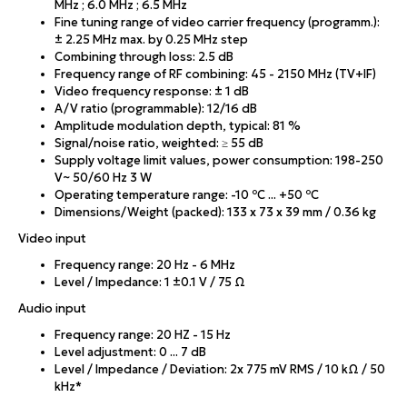
MHz ; 6.0 MHz ; 6.5 MHz
Fine tuning range of video carrier frequency (programm.):
± 2.25 MHz max. by 0.25 MHz step
Combining through loss: 2.5 dB
Frequency range of RF combining: 45 - 2150 MHz (TV+IF)
Video frequency response: ± 1 dB
A/V ratio (programmable): 12/16 dB
Amplitude modulation depth, typical: 81 %
Signal/noise ratio, weighted: ≥ 55 dB
Supply voltage limit values, power consumption: 198-250
V~ 50/60 Hz 3 W
Operating temperature range: -10 ºC ... +50 ºC
Dimensions/Weight (packed): 133 x 73 x 39 mm / 0.36 kg
Video input
Frequency range: 20 Hz - 6 MHz
Level / Impedance: 1 ±0.1 V / 75 Ω
Audio input
Frequency range: 20 HZ - 15 Hz
Level adjustment: 0 ... 7 dB
Level / Impedance / Deviation: 2x 775 mV RMS / 10 kΩ / 50
kHz*