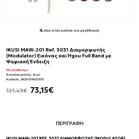
κλικ στην εικόνα για μεγέθυνση
IKUSI MAW-201 Ref. 3031 Διαμορφωτής
(Modulator) Εικόνας και Ήχου Full Band με
Ψηφιακή Ένδειξη
Μη Διαθέσιμο
Κατασκευαστής:
Ikusi
Κωδικός:
8435136430315
73,15€
121,43€
ΠΕΡΙΓΡΑΦΗ
IKUSI MAW-201 REF. 3031 ΔΙΑΜΟΡΦΩΤΉΣ (MODULATOR)