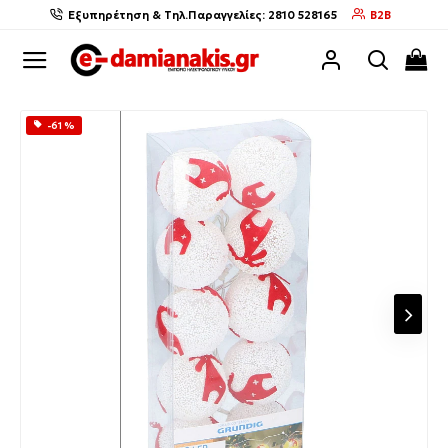
Εξυπηρέτηση & Τηλ.Παραγγελίες: 2810 528165
B2B
-61 %