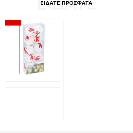
ΕΙΔΑΤΕ ΠΡΟΣΦΑΤΑ
-61 %
Διαθέσιμο από 1-3 ημέρες
GRUNDIG 16284T
Χριστουγεννιάτικες
μπάλες με τάρανδους 10
LED Μπαταρίας
5,45€
13,90€