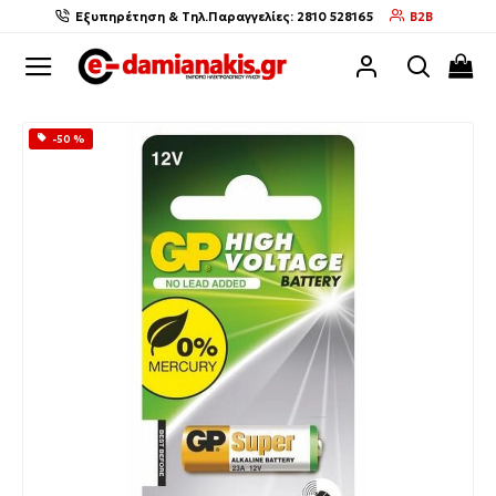
Εξυπηρέτηση & Τηλ.Παραγγελίες: 2810 528165
B2B
-50 %