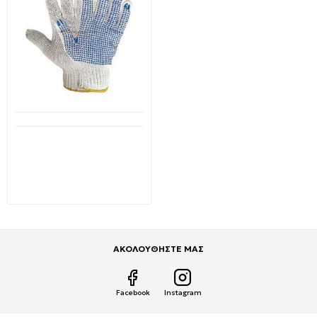
Διαθέσιμο από 1-3 ημέρες
Γάντια εργασίας με
πλεκτό ύφασμα και
παλάμη με μπλε κόκκους
PVC 1104ELD34 DECOREX
0,87€
1,44€
ΑΚΟΛΟΥΘΗΣΤΕ ΜΑΣ
Facebook
Instagram