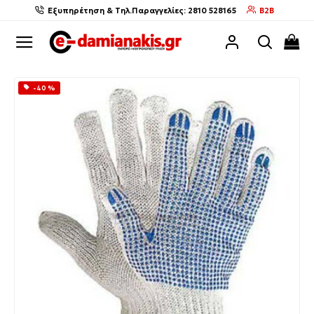
Εξυπηρέτηση & Τηλ.Παραγγελίες: 2810 528165
B2B
-40 %