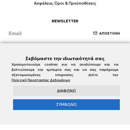
Ασφάλεια, Όροι & Προϋποθέσεις
NEWSLETTER
ΑΠΟΣΤΟΛΗ
Έχω διαβάσει και συμφωνώ με την ενότητα
Ασφάλεια, Όροι & Προϋποθέσεις
Σεβόμαστε την ιδιωτικότητά σας
Χρησιμοποιούμε cookies για να αναλύσουμε και να
βελτιώσουμε την εμπειρία σας και να σας παρέχουμε
εξατομικευμένες υπηρεσίες. Δείτε την
Πολιτική Προστασίας Δεδομένων
ΔΙΑΦΩΝΩ
ΣΥΜΦΩΝΩ
e-damianakis.gr © 2026
Powered by
SBZ Systems
&
EMDI Business Management