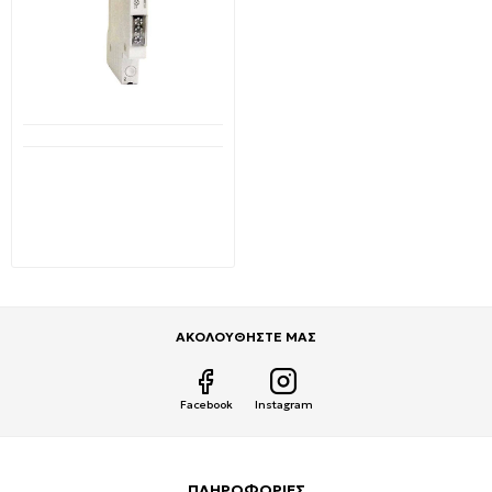
Διαθέσιμο από 1-3 ημέρες
Gacia ενδεικτική λυχνία
Led Slim Κόκκινη
μονοφασική L60T 500-
39001
3,25€
4,96€
ΑΚΟΛΟΥΘΗΣΤΕ ΜΑΣ
Facebook
Instagram
ΠΛΗΡΟΦΟΡΙΕΣ