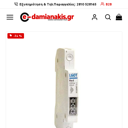
Εξυπηρέτηση & Τηλ.Παραγγελίες: 2810 528165
B2B
-34 %