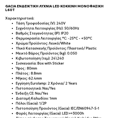
GACIA ΕΝΔΕΙΚΤΙΚΉ ΛΥΧΝΊΑ LED ΚΌΚΚΙΝΗ ΜΟΝΟΦΑΣΙΚΉ
L60T
Χαρακτηριστικά:
Τάση Τροφοδοσίας (V): 240V
Συχνότητα Λειτουργίας (Hz): 50/60Hz
Βαθμός Στεγανότητας (IP): IP20
Θερμοκρασία Λειτουργίας °C: -25°C - +50°C
Χρώμα Προϊόντος: Λευκό/White
Υλικό Κατασκευής Προϊόντος: Πλαστικό/ Plastic
Μεικτό Βάρος Προϊόντος (kg): 0.050
Κιβωτοποίηση (τεμ): 24\240
Συσκευασία: Box with Sticker
Ύψος : 80mm
Πλάτος : 8.8mm
Μήκος: 62.4mm
Εγγύηση Eurolamp: 2 Χρόνια/ 2 Years
Πιστοποιητικά: Ναι/Yes
Ένδειξη CE: Ναι/Yes
Διατομή Καλωδίου: 1mm
Πόλοι (Gacia): 1/2P
Πιστοποίηση Προιόντος (Gacia): IEC/EN60947-5-1
Φορές Λειτουργίας (Gacia): LED>=3000h