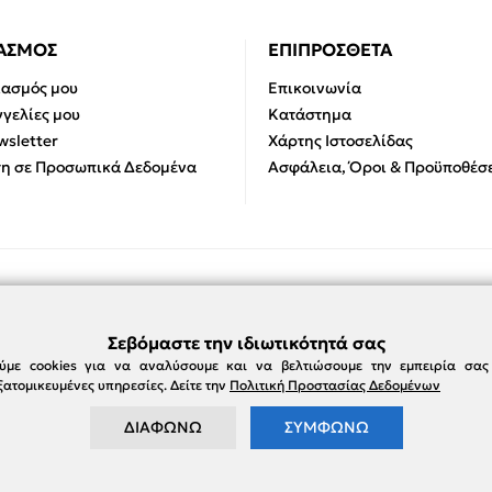
ΙΑΣΜΟΣ
ΕΠΙΠΡΟΣΘΕΤΑ
ιασμός μου
Επικοινωνία
γελίες μου
Κατάστημα
sletter
Χάρτης Ιστοσελίδας
η σε Προσωπικά Δεδομένα
Ασφάλεια, Όροι & Προϋποθέσε
Σεβόμαστε την ιδιωτικότητά σας
ύμε cookies για να αναλύσουμε και να βελτιώσουμε την εμπειρία σα
ατομικευμένες υπηρεσίες. Δείτε την
Πολιτική Προστασίας Δεδομένων
ΔΙΑΦΩΝΩ
ΣΥΜΦΩΝΩ
e-damianakis.gr © 2026
Powered by
SBZ Systems
&
EMDI Business Management