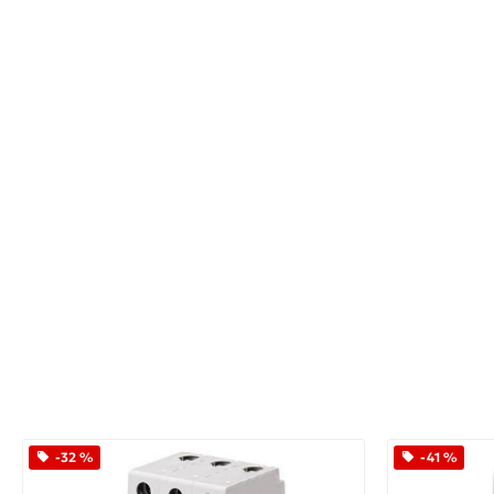
-32 %
-41 %