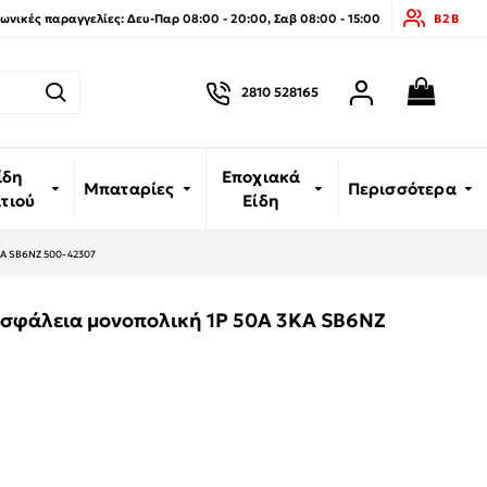
νικές παραγγελίες: Δευ-Παρ 08:00 - 20:00, Σαβ 08:00 - 15:00
B2B
2810 528165
ίδη
Εποχιακά
Μπαταρίες
Περισσότερα
ιτιού
Είδη
KA SB6NZ 500-42307
σφάλεια μονοπολική 1P 50A 3KA SB6NZ