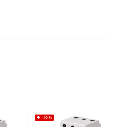
App
iber
-40 %