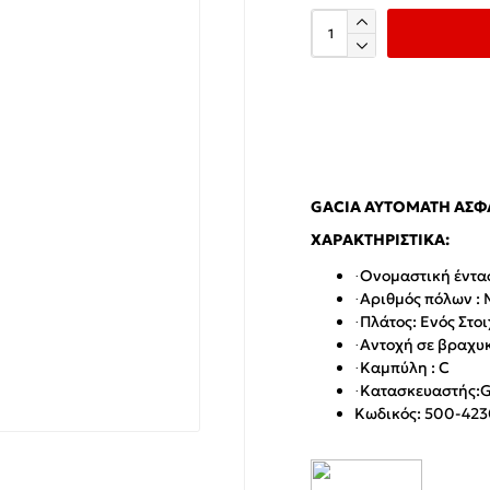
GACIA ΑΥΤΌΜΑΤΗ ΑΣΦΆ
ΧΑΡΑΚΤΗΡΙΣΤΙΚΆ:
Ονομαστική έντασ
·
Αριθμός πόλων :
·
Πλάτος: Ενός Στοι
·
Αντοχή σε βραχυ
·
Καμπύλη :
C
·
Κατασκευαστής
:
·
Κωδικός: 500-42