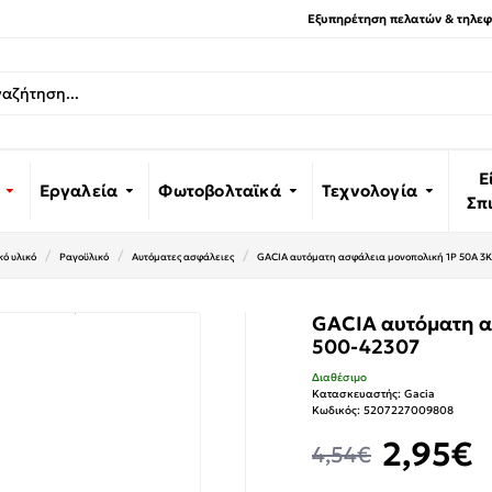
Εξυπηρέτηση πελατών & τηλεφω
Ε
Εργαλεία
Φωτοβολταϊκά
Τεχνολογία
Σπ
ό υλικό
Ραγοϋλικό
Αυτόματες ασφάλειες
GACIA αυτόματη ασφάλεια μονοπολική 1P 50A 3
GACIA αυτόματη α
500-42307
Διαθέσιμο
Κατασκευαστής:
Gacia
Κωδικός:
5207227009808
2,95€
4,54€