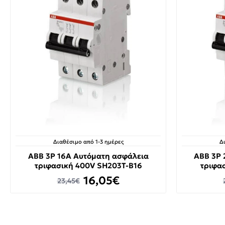
Διαθέσιμο από 1-3 ημέρες
Δ
ABB 3P 16A Αυτόματη ασφάλεια
ABB 3P 
τριφασική 400V SH203T-B16
τριφα
16,05€
23,45€