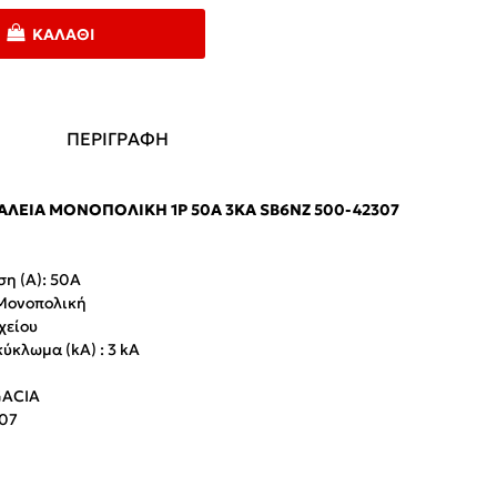
ΚΑΛΆΘΙ
ΠΕΡΙΓΡΑΦΗ
ΛΕΙΑ ΜΟΝΟΠΟΛΙΚΉ 1P 50A 3KA SB6NZ 500-42307
η (Α):
50A
 Μονοπολική
χείου
κύκλωμα (
kA
) :
3
kA
GACIA
307