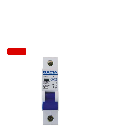
-35 %