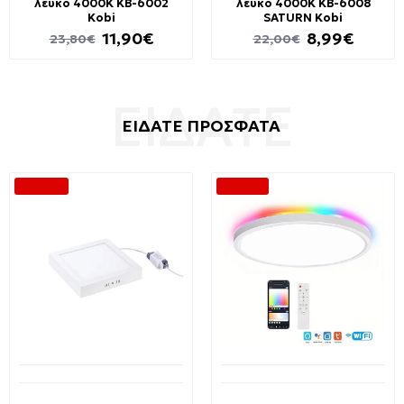
λευκό 4000K KB-6002
λευκό 4000K KB-6008
Kobi
SATURN Kobi
11,90€
8,99€
23,80€
22,00€
ΕΙΔΑΤΕ ΠΡΟΣΦΑΤΑ
-40 %
-56 %
Διαθέσιμο από 1-3 ημέρες
Διαθέσιμο από 1-3 ημέρες
Φωτιστικό Οροφής
WIFI Smart Πλαφονιέρα