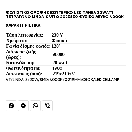
ΦΩΤΙΣΤΙΚΌ ΟΡΟΦΉΣ ΕΞΩΤΕΡΙΚΌ LED ΠΆΝΕΛ 20WATT
ΤΕΤΡΆΓΩΝΟ LINDA-S VITO 2023830 ΦΥΣΙΚΌ ΛΕΥΚΌ 4000K
ΧΑΡΑΚΤΗΡΙΣΤΙΚΆ:
Τάση λειτουργίας:
230 V
Χρώματα:
Φυσικό
Γωνία δέσμης φωτός:
120°
Διάρκεια ζωής
50.000
(ώρες):
Κατανάλωση:
20 watt
Φωτεινότητα lm:
1900
Διαστάσεις (mm):
219x219
x31
VT/LINDA-S/20W/SMD/4000K/Φ219MM/CBOX/LED CEI.LAMP
Facebook
Messenger
WhatsApp
Viber