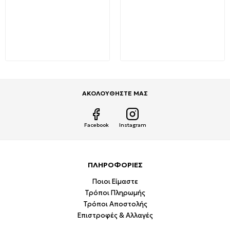
Εξωτερικό LED Πάνελ
Οροφής 30εκ. Λευκή
20Watt Τετράγωνο LINDA-
24+5W με
S VITO 2023830 Φυσικό
Τηλεχειριστήριο
λευκό 4000K
Tuya,Alexa & Google
Assistant XJ-01 OEM
9,95€
16,55€
52,99€
120,00€
ΑΚΟΛΟΥΘΗΣΤΕ ΜΑΣ
Facebook
Instagram
ΠΛΗΡΟΦΟΡΙΕΣ
Ποιοι Είμαστε
Τρόποι Πληρωμής
Τρόποι Αποστολής
Επιστροφές & Αλλαγές