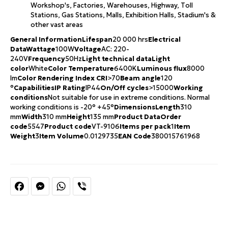
Workshop's, Factories, Warehouses, Highway, Тoll
Stations, Gas Stations, Malls, Exhibition Halls, Stadium's &
other vast areas
General Information
Lifespan
20 000 hrs
Electrical
Data
Wattage
100W
Voltage
AC: 220-
240V
Frequency
50Hz
Light technical data
Light
color
White
Color Temperature
6400K
Luminous flux
8000
lm
Color Rendering Index CRI
>70
Beam angle
120
°
Capabilities
IP Rating
IP44
On/Off cycles
>15000
Working
conditions
Not suitable for use in extreme conditions. Normal
working conditions is -20° +45°
Dimensions
Length
310
mm
Width
310 mm
Height
135 mm
Product Data
Order
code
5547
Product code
VT-9106
Items per pack
1
Item
Weight
3
Item Volume
0.0129735
EAN Code
380015761968
Facebook
Messenger
WhatsApp
Viber