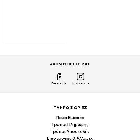
Φωτιστικό LED
βιομηχανικό (High Bay)
100W 230V IP44 100W
Μαύρο Ψυχρό λευκό
6400K VT-9106 V-TAC
5547
134,90€
180,00€
ΑΚΟΛΟΥΘΗΣΤΕ ΜΑΣ
Facebook
Instagram
ΠΛΗΡΟΦΟΡΙΕΣ
Ποιοι Είμαστε
Τρόποι Πληρωμής
Τρόποι Αποστολής
Επιστροφές & Αλλαγές