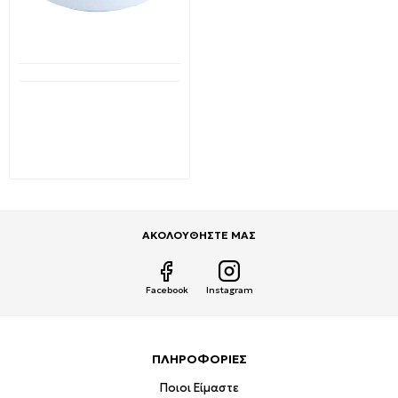
Διαθέσιμο από 1-3 ημέρες
Φωτιστικό LED τοίχου
Αδιάβροχο Λευκό 18W SMD
φυσικό λευκό 4000K LUZ-
BR 3400700 VITO
19,95€
28,05€
ΑΚΟΛΟΥΘΗΣΤΕ ΜΑΣ
Facebook
Instagram
ΠΛΗΡΟΦΟΡΙΕΣ
Ποιοι Είμαστε