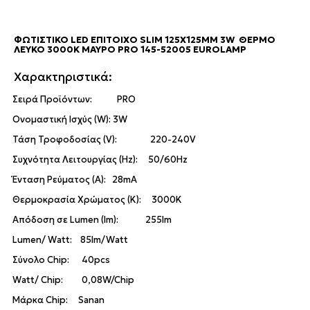
ΦΩΤΙΣΤΙΚΌ LED ΕΠΊΤΟΙΧΟ SLIM 125X125MM 3W ΘΕΡΜΌ
ΛΕΥΚΌ 3000K ΜΑΎΡΟ PRO 145-52005 EUROLAMP
Χαρακτηριστικά:
Σειρά Προϊόντων: PRO
Ονομαστική Ισχύς (W): 3W
Τάση Τροφοδοσίας (V): 220-240V
Συχνότητα Λειτουργίας (Hz): 50/60Hz
Ένταση Ρεύματος (Α): 28mA
Θερμοκρασία Χρώματος (K): 3000K
Απόδοση σε
Lumen (lm): 255lm
Lumen/ Watt: 85lm/Watt
Σύνολο
Chip: 40pcs
Watt/ Chip: 0,08W/Chip
Μάρκα Chip: Sanan