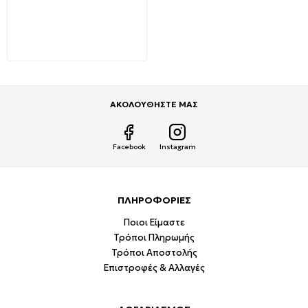
Slim 125x125mm 3W Θερμό
λευκό 3000K Μαύρο Pro
145-52005 Eurolamp
15,64€
30,65€
ΑΚΟΛΟΥΘΗΣΤΕ ΜΑΣ
Facebook
Instagram
ΠΛΗΡΟΦΟΡΙΕΣ
Ποιοι Είμαστε
Τρόποι Πληρωμής
Τρόποι Αποστολής
Επιστροφές & Αλλαγές