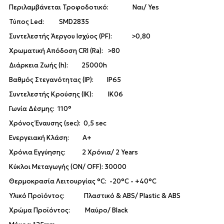
Περιλαμβάνεται Τροφοδοτικό: Ναι/ Yes
Τύπος Led: SMD2835
Συντελεστής Άεργου Ισχύος (PF): >0,80
Χρωματική Απόδοση CRI (Ra): >80
Διάρκεια Ζωής (h): 25000h
Βαθμός Στεγανότητας (IP): IP65
Συντελεστής Κρούσης (IK): IK06
Γωνία Δέσμης: 110°
Χρόνος Έναυσης (sec): 0,5 sec
Ενεργειακή Κλάση: A+
Χρόνια Εγγύησης: 2 Χρόνια/ 2 Years
Κύκλοι Μεταγωγής (ON/ OFF): 30000
Θερμοκρασία Λειτουργίας °C: -20°C - +40°C
Υλικό Προϊόντος: Πλαστικό & ABS/ Plastic & ABS
Χρώμα Προϊόντος: Μαύρο/ Black