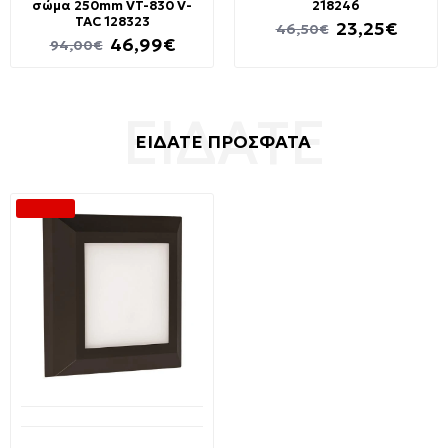
σώμα 250mm VT-830 V-
218246
TAC 128323
23,25€
46,50€
46,99€
94,00€
ΕΙΔΑΤΕ ΠΡΟΣΦΑΤΑ
-49 %
Διαθέσιμο από 1-3 ημέρες
Φωτιστικό LED επίτοιχο