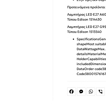
Προτεινόμενα προϊόντα 
Λαμπτήρας LED E27 A60 
Τύπου Edison 1514430
Λαμπτήρας LED E27 G95 
Τύπου Edison 1513540
Specifications
Gene
shape
Most suitabl
Data
Wattage
Max.
details
Material
Me
Holder
Capabilitie
included
Dimensio
Data
Order code
3
Code
3800157616
Facebook
Messenger
Whats
V