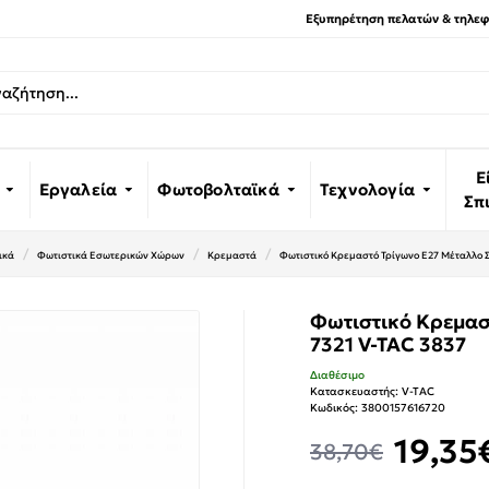
Εξυπηρέτηση πελατών & τηλεφω
Ε
Εργαλεία
Φωτοβολταϊκά
Τεχνολογία
Σπ
ικά
Φωτιστικά Εσωτερικών Χώρων
Κρεμαστά
Φωτιστικό Κρεμαστό Τρίγωνο E27 Μέταλλο Σ
Φωτιστικό Κρεμασ
7321 V-TAC 3837
Διαθέσιμο
Κατασκευαστής:
V-TAC
Κωδικός:
3800157616720
19,35
38,70€