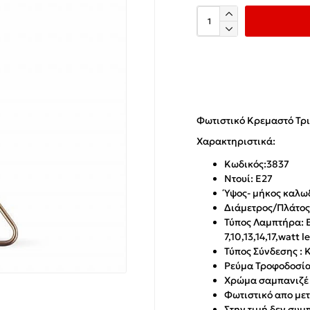
Φωτιστικό Κρεμαστό Τρι
Χαρακτηριστικά:
Κωδικός:3837
Ντουί: Ε27
Ύψος- μήκος καλω
Διάμετρος/Πλάτο
Τύπος Λαμπτήρα: E
7,10,13,14,17,watt l
Τύπος Σύνδεσης :
Ρεύμα Τροφοδοσίας
Χρώμα σαμπανιζέ
Φωτιστικό απο με
Στην τιμή δεν συμ