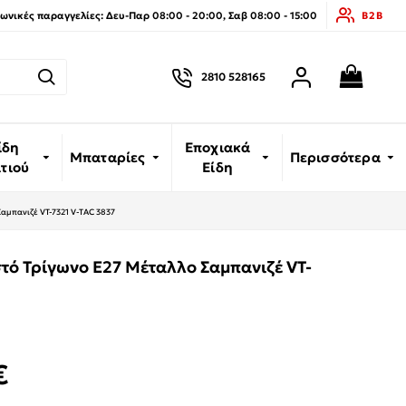
νικές παραγγελίες: Δευ-Παρ 08:00 - 20:00, Σαβ 08:00 - 15:00
B2B
2810 528165
ίδη
Εποχιακά
Μπαταρίες
Περισσότερα
ιτιού
Είδη
αμπανιζέ VT-7321 V-TAC 3837
τό Τρίγωνο E27 Μέταλλο Σαμπανιζέ VT-
€