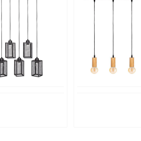
ιαθέσιμο από 1-3 ημέρες
Μη Διαθέσιμο
Φωτιστικό Οροφής Κρεμα
ό Οροφής Κρεμαστό HUNE
με 4 ντουί σε Χρώμα Ξύ
κό Μαύρο E27 32470 EDM
VINTAGE LAMPS ATM
114,95€
29,90€
39,45
58,10€