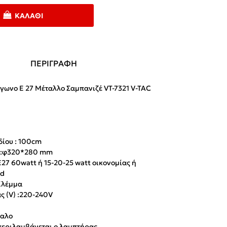
ΚΑΛΆΘΙ
ΠΕΡΙΓΡΑΦΗ
γωνο Ε 27 Μέταλλο Σαμπανιζέ VT-7321 V-TAC
δίου : 100cm
ς:φ320*280 mm
27 60watt ή 15-20-25 watt οικονομίας ή
ed
 Κλέμμα
 (V) :
220-240V
ταλο
περιλαμβάνεται o λαμπτήρας.