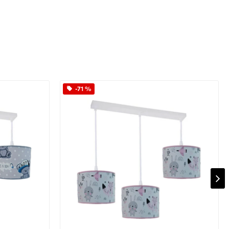
-71 %