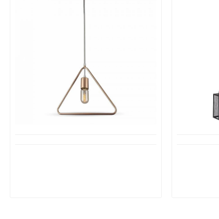
Διαθέσιμο από 1-3 ημέρες
Δ
Φωτιστικό Κρεμαστό Τρίγωνο E27
Φωτιστικ
Μέταλλο Σαμπανιζέ VT-7321 V-TAC
μεταλλι
3837
2
19,35€
38,70€