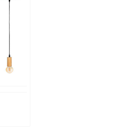
στό Μαύρο
λου 83811
OSHERA
€