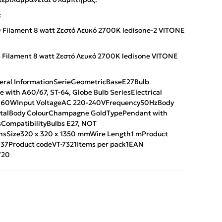
:
Filament 8 watt Ζεστό Λευκό 2700Κ ledisone-2 VITONE
Filament 8 watt Ζεστό Λευκό 2700Κ ledisone VITONE
ral Information
Serie
Geometric
Base
E27
Bulb
e with A60/67, ST-64, Globe Bulb Series
Electrical
 60W
Input Voltage
AC 220-240V
Frequency
50Hz
Body
tal
Body Colour
Champagne Gold
Type
Pendant with
s
Compatibility
Bulbs E27, NOT
ns
Size
320 x 320 x 1350 mm
Wire Length
1 m
Product
837
Product code
VT-7321
Items per pack
1
EAN
720
App
iber