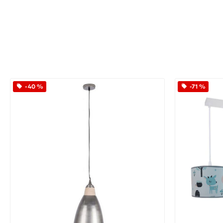
-40 %
-71 %