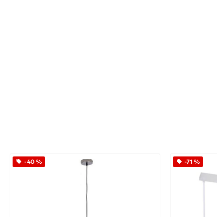
-40 %
-71 %