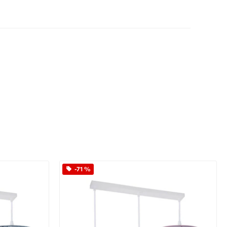
App
iber
-71 %