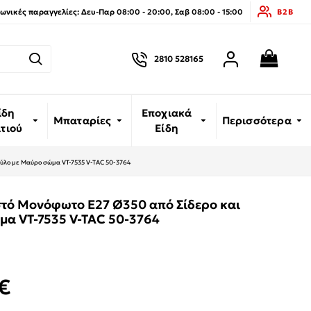
νικές παραγγελίες: Δευ-Παρ 08:00 - 20:00, Σαβ 08:00 - 15:00
B2B
2810 528165
ίδη
Εποχιακά
Μπαταρίες
Περισσότερα
ιτιού
Είδη
ξύλο με Μαύρο σώμα VT-7535 V-TAC 50-3764
τό Μονόφωτο Ε27 Ø350 από Σίδερο και
μα VT-7535 V-TAC 50-3764
€