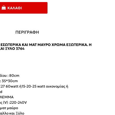
ΚΑΛΆΘΙ
ΠΕΡΙΓΡΑΦΗ
ΕΣΩΤΕΡΙΚΆ ΚΑΙ ΜΑΤ ΜΑΎΡΟ ΧΡΏΜΑ ΕΞΩΤΕΡΙΚΆ. Η
ΑΙ ΞΎΛΟ 3764
δίου : 80cm
: 35*30cm
27 60watt ή15-20-25 watt οικονομίας ή
ed
ΛΕΜΜΑ
 (V) :
220-240V
 ματ μαύρο
αλλο και Ξύλο