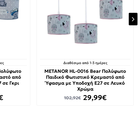
ες
Διαθέσιμο από 1-3 ημέρες
Πολύφωτο
METANOR HL-0016 Bear Πολύφωτο
μαστό από
Παιδικό Φωτιστικό Κρεμαστό από
 σε Γκρι
Ύφασμα με Υποδοχή E27 σε Λευκό
Χρώμα
€
29,99€
102,92€