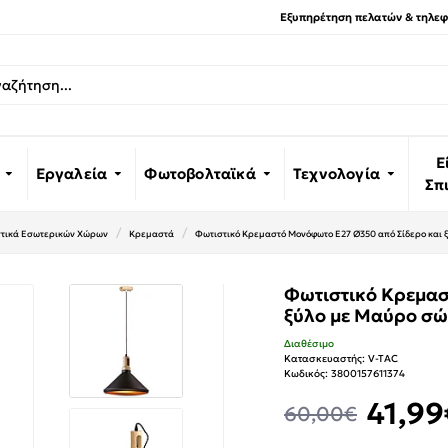
Εξυπηρέτηση πελατών & τηλεφω
Ε
Εργαλεία
Φωτοβολταϊκά
Τεχνολογία
Σπ
τικά Εσωτερικών Χώρων
Κρεμαστά
Φωτιστικό Κρεμαστό Μονόφωτο Ε27 Ø350 από Σίδερο και 
Φωτιστικό Κρεμασ
ξύλο με Μαύρο σώ
Διαθέσιμο
Κατασκευαστής:
V-TAC
Κωδικός:
3800157611374
41,99
60,00€