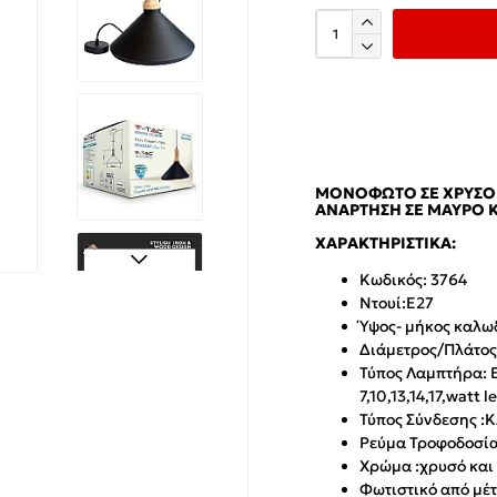
ΜΟΝΌΦΩΤΟ ΣΕ ΧΡΥΣΌ 
ΑΝΆΡΤΗΣΗ ΣΕ ΜΑΎΡΟ Κ
ΧΑΡΑΚΤΗΡΙΣΤΙΚΆ:
Κωδικός: 3764
Ντουί:Ε27
Ύψος- μήκος καλω
Διάμετρος/Πλάτος
Τύπος Λαμπτήρα: E
7,10,13,14,17,watt l
Τύπος Σύνδεσης :
Κ
Ρεύμα Τροφοδοσίας
Χρώμα :
χρυσό και
Φωτιστικό από μέτ