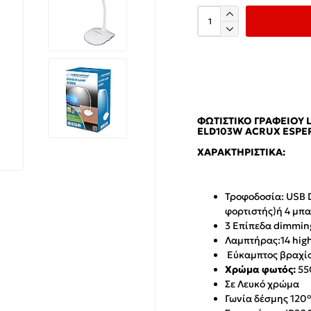
ΦΩΤΙΣΤΙΚΌ ΓΡΑΦΕΊΟΥ 
ELD103W ACRUX ESPE
ΧΑΡΑΚΤΗΡΙΣΤΙΚΆ:
Τροφοδοσία: USB 
φορτιστής)ή 4 μπ
3 Επίπεδα dimmin
Λαμπτήρας:14 high
Εύκαμπτος βραχίο
Χρώμα φωτός:
55
Σε Λευκό χρώμα
Γωνία δέσμης 120°