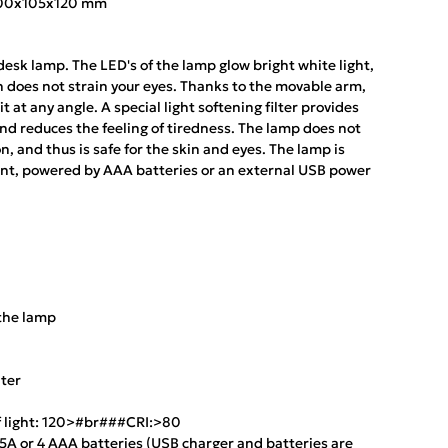
000x105x120 mm
sk lamp. The LED's of the lamp glow bright white light,
ch does not strain your eyes. Thanks to the movable arm,
it at any angle. A special light softening filter provides
and reduces the feeling of tiredness. The lamp does not
, and thus is safe for the skin and eyes. The lamp is
ent, powered by AAA batteries or an external USB power
 the lamp
lter
of light: 120>#br###CRI:>80
5A or 4 AAA batteries (USB charger and batteries are