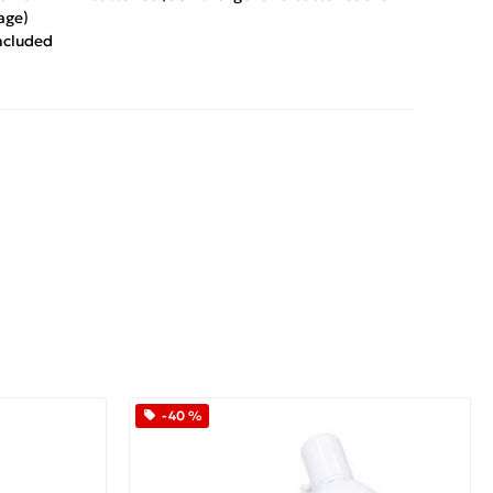
age)
ncluded
App
iber
-40 %