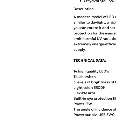
Στεγανότητα IP2
Description
A modern model of LED de
similar to daylight, whi
you can rotate it and set 
protection for the eyes 
emit harmful UV radiation
extremely energy-effici
supply.
TECHNICAL DATA:
14 high quality LED’s
Touch switch
3 levels of brightness of
Light color: 5500K
Flexible arm
Built-in eye protection fi
Power: 3W
The angle of incidence 
Power supply: USB 5V/0,