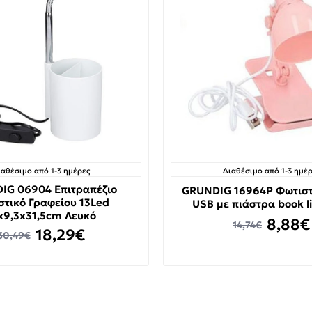
ιαθέσιμο από 1-3 ημέρες
Διαθέσιμο από 1-3 ημέρ
IG 06904 Επιτραπέζιο
GRUNDIG 16964P Φωτιστ
στικό Γραφείου 13Led
USB με πιάστρα book l
x9,3x31,5cm Λευκό
8,88€
14,74€
18,29€
30,49€