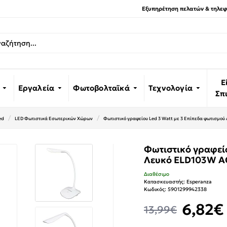
Εξυπηρέτηση πελατών & τηλεφω
Ε
Εργαλεία
Φωτοβολταϊκά
Τεχνολογία
Σπ
ed
LED Φωτιστικά Εσωτερικών Χώρων
Φωτιστικό γραφείου Led 3 Watt με 3 Επίπεδα φωτισμο
Φωτιστικό γραφείο
Λευκό ELD103W A
Διαθέσιμο
Κατασκευαστής:
Esperanza
Κωδικός:
5901299942338
6,82€
13,99€