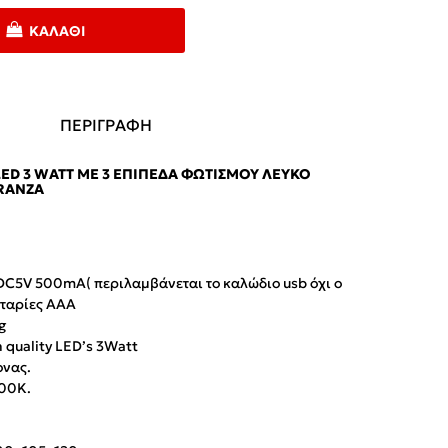
ΚΑΛΆΘΙ
ΠΕΡΙΓΡΑΦΗ
LED 3 WATT ΜΕ 3 ΕΠΊΠΕΔΑ ΦΩΤΙΣΜΟΎ ΛΕΥΚΌ
RANZA
DC5V 500mA( περιλαμβάνεται το καλώδιο usb όχι ο
αταρίες AAA
g
 quality LED’s 3Watt
νας.
00K.