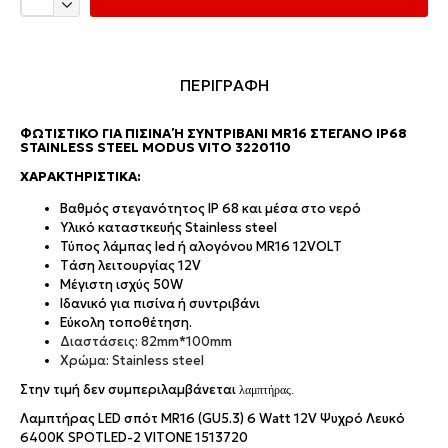
ΠΕΡΙΓΡΑΦΗ
ΦΩΤΙΣΤΙΚΌ ΓΙΑ ΠΙΣΊΝΑ Ή ΣΥΝΤΡΙΒΆΝΙ MR16 ΣΤΕΓΑΝΌ IP68 S
TAINLESS STEEL MODUS VITO 3220110
ΧΑΡΑΚΤΗΡΙΣΤΙΚΆ:
Bαθμός στεγανότητος IP 68 και μέσα στο νερό
Υλικό καταστκευής Stainless steel
Τύπος λάμπας led ή αλογόνου MR16 12VOLT
Tάση λειτουργίας 12V
Μέγιστη ισχύς 50W
Ιδανικό για πισίνα ή συντριβάνι
Εύκολη τοποθέτηση.
Διαστάσεις: 82mm*100mm
Χρώμα: Stainless steel
Στην τιμή δεν συμπεριλαμβάνεται
λαμπτήρας.
Λαμπτήρας LED σπότ MR16 (GU5.3) 6 Watt 12V Ψυχρό Λευκό
6400K SPOTLED-2 VITONE 1513720