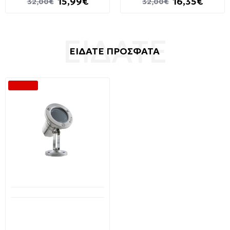
15,99€
16,35€
32,00€
32,00€
ΕΙΔΑΤΕ ΠΡΟΣΦΑΤΑ
-50 %
Διαθέσιμο από 1-3 ημέρες
Φωτιστικό για πισίνα ή
συντριβάνι MR16 στεγανό
IP68 Stainless steel