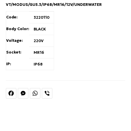
VT/MODUS/GU5.3/IP68/MR16/12V/UNDERWATER
Code:
3220110
Body Color:
BLACK
Voltage:
220V
Socket:
MR16
IP:
IP68
Facebook
Messenger
WhatsApp
Viber