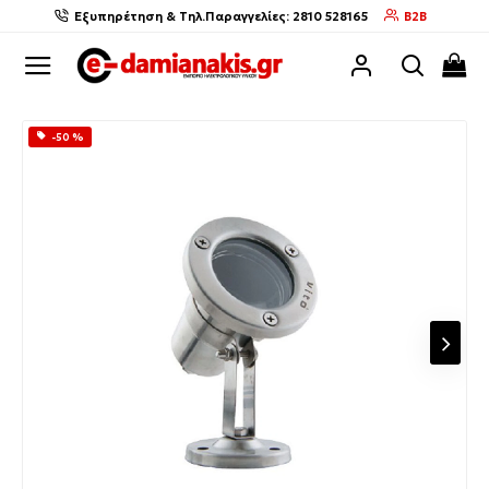
Εξυπηρέτηση & Τηλ.Παραγγελίες: 2810 528165
B2B
-50 %