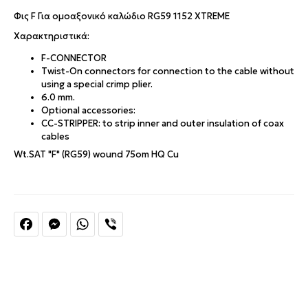
Φις F Για ομοαξονικό καλώδιο RG59 1152 XTREME
Χαρακτηριστικά:
F-CONNECTOR
Twist-On connectors for connection to the cable without
using a special crimp plier.
6.0 mm.
Optional accessories:
CC-STRIPPER: to strip inner and outer insulation of coax
cables
Wt.SAT "F" (RG59) wound 75om HQ Cu
Facebook
Messenger
WhatsApp
Viber