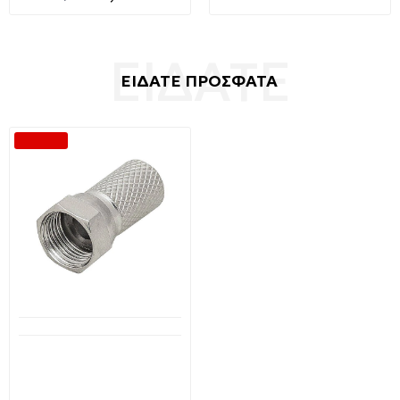
ΕΙΔΑΤΕ ΠΡΟΣΦΑΤΑ
-40 %
Διαθέσιμο από 1-3 ημέρες
Φις F Για ομοαξονικό
καλώδιο RG59 1152
XTREME (F-Connector
male)