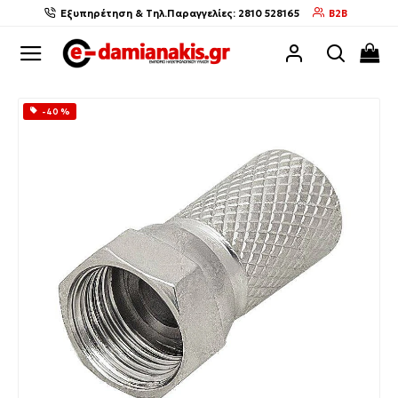
Εξυπηρέτηση & Τηλ.Παραγγελίες: 2810 528165
B2B
-40 %