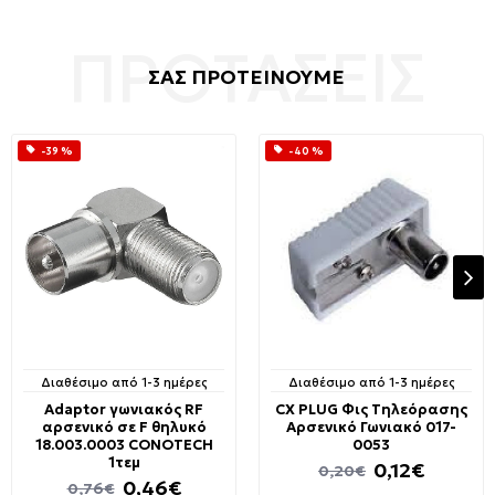
ΣΑΣ ΠΡΟΤΕΙΝΟΥΜΕ
-39 %
-40 %
Διαθέσιμο από 1-3 ημέρες
Διαθέσιμο από 1-3 ημέρες
Adaptor γωνιακός RF
CX PLUG Φις Τηλεόρασης
αρσενικό σε F θηλυκό
Αρσενικό Γωνιακό 017-
18.003.0003 CONOTECH
0053
1τεμ
0,12€
0,20€
0,46€
0,76€