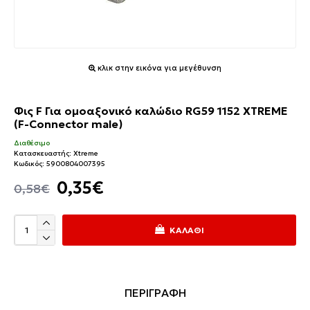
κλικ στην εικόνα για μεγέθυνση
Φις F Για ομοαξονικό καλώδιο RG59 1152 XTREME
(F-Connector male)
Διαθέσιμο
Κατασκευαστής:
Xtreme
Κωδικός:
5900804007395
0,35€
0,58€
ΚΑΛΆΘΙ
ΠΕΡΙΓΡΑΦΗ