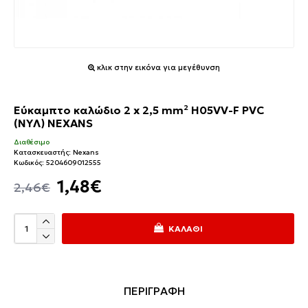
κλικ στην εικόνα για μεγέθυνση
Εύκαμπτο καλώδιο 2 x 2,5 mm² H05VV-F PVC
(NYΛ) NEXANS
Διαθέσιμο
Κατασκευαστής:
Nexans
Κωδικός:
5204609012555
1,48€
2,46€
ΚΑΛΆΘΙ
ΠΕΡΙΓΡΑΦΗ