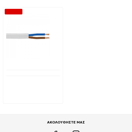
-40 %
Διαθέσιμο από 1-3 ημέρες
Εύκαμπτο καλώδιο 2 x 2,5
mm² H05VV-F PVC (NYΛ)
NEXANS
1,48€
2,46€
ΑΚΟΛΟΥΘΗΣΤΕ ΜΑΣ