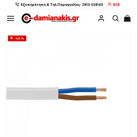
Εξυπηρέτηση & Τηλ.Παραγγελίες: 2810 528165
B2B
-40 %