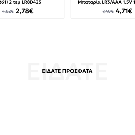
R61) 2 τεμ LR8D425
Μπαταρία LR3/AAA 1.5V 1
2,78€
4,71€
4,62€
7,40€
ΕΙΔΑΤΕ ΠΡΟΣΦΑΤΑ