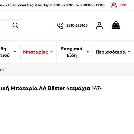
νικές παραγγελίες: Δευ-Παρ 08:00 - 20:00, Σαβ 08:00 - 15:00
B2B
2810 528165
ίδη
Εποχιακά
Μπαταρίες
Περισσότερα
ιτιού
Είδη
4101
ή Μπαταρία AA Blister 4τεμάχια 147-