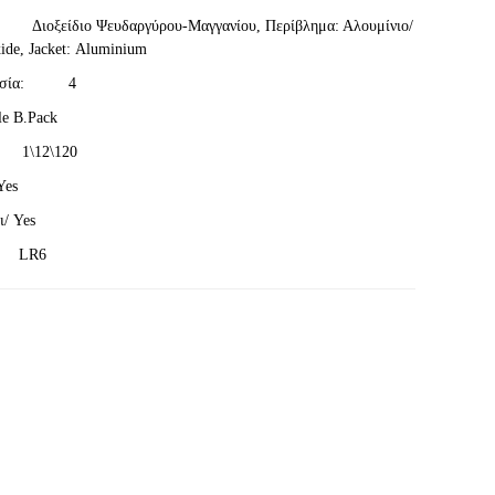
Διοξείδιο Ψευδαργύρου-Μαγγανίου, Περίβλημα: Αλουμίνιο/
ide
,
Jacket
:
Aluminium
ευασία: 4
le
B
.
Pack
): 1\12\120
Yes
ι/
Yes
ς: LR6
App
iber