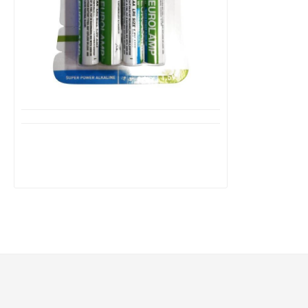
Μη Διαθέσιμο
EUROLAMP Αλκαλική Μπαταρία AA
Blister 4τεμάχια 147-24101
1,55€
2,59€