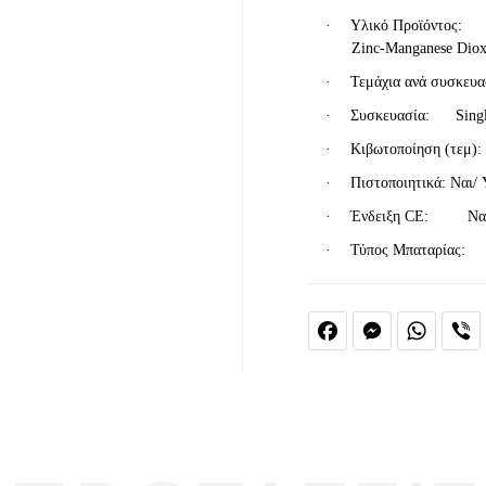
·
Υλικό Προϊόντος: 
Zinc
-
Manganese
Diox
·
Τεμάχια ανά συσκ
·
Συσκευασία:
Sing
·
Κιβωτοποίηση (τεμ
·
Πιστοποιητικά: Ναι/
·
Ένδειξη
CE
: Να
·
Τύπος Μπαταρία
Facebook
Messenger
Whats
V