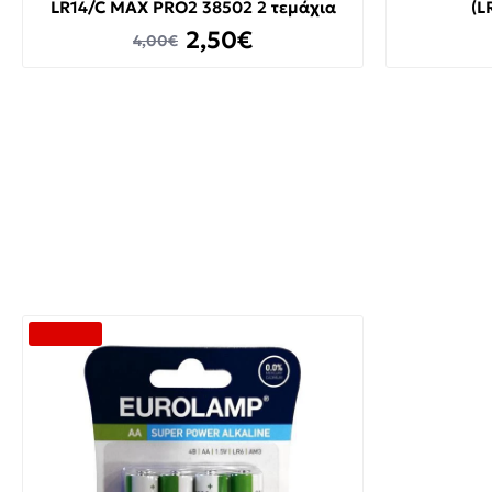
LR14/C MAX PRO2 38502 2 τεμάχια
(L
2,50€
4,00€
-40 %