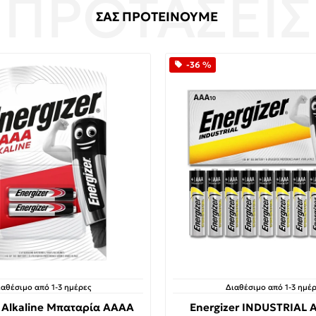
ΣΑΣ ΠΡΟΤΕΙΝΟΥΜΕ
-36 %
ιαθέσιμο από 1-3 ημέρες
Διαθέσιμο από 1-3 ημέρ
r Alkaline Μπαταρία AAΑA
Energizer INDUSTRIAL 