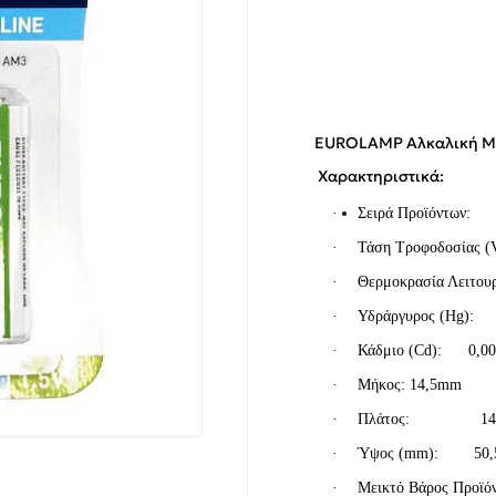
EUROLAMP Αλκαλική Μπα
Χαρακτηριστικά:
·
Σειρά Προϊόντ
·
Τάση Τροφοδοσίας (
·
Θερμοκρασία Λειτουρ
·
Υδράργυρος (
Hg
):
·
Κάδμιο (
Cd
): 0,0
·
Μήκος: 14,5
mm
·
Πλάτος: 14,
·
Ύψος (
mm
): 50,
·
Μεικτό Βάρος Προϊόν