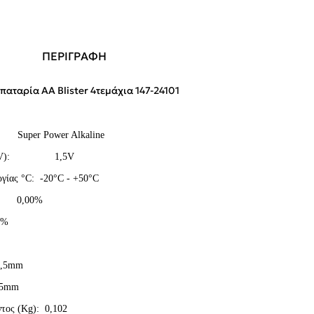
ΠΕΡΙΓΡΑΦΗ
ταρία AA Blister 4τεμάχια 147-24101
ων:
Super
Power
Alkaline
V
): 1,5
V
γίας °
C
: -20°
C
- +50°
C
 0,00%
0%
5
mm
5
mm
τος (
Kg
): 0,102