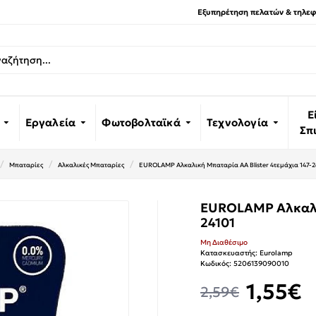
Εξυπηρέτηση πελατών & τηλεφω
Ε
Εργαλεία
Φωτοβολταϊκά
Τεχνολογία
Σπ
Μπαταρίες
Αλκαλικές Μπαταρίες
EUROLAMP Αλκαλική Μπαταρία AA Blister 4τεμάχια 147-2
EUROLAMP Αλκαλικ
24101
Μη Διαθέσιμο
Κατασκευαστής:
Eurolamp
Κωδικός:
5206139090010
1,55€
2,59€