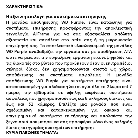
ΧΑΡΑΚΤΗΡΙΣΤΙΚΆ:
Η έξυπνη επιλογή για συστήματα επιτήρησης
Η μονάδα αποθήκευσης WD Purple, είναι κατάλληλη για
συστήματα επιτήρησης προσφέροντας την αποκλειστική
τεχνολογία AllFrame για να σας εξασφαλίσει απόλυτη
αξιοπιστία και ασφάλεια στο σπίτι σας ή τη μικρομεσαία
επιχείρησή σας. Το αποκλειστικό υλικολογισμικό της μονάδας
WD Purple αναβαθμίζει την εργασία σας με ροοθήκευση ATA
ώστε να μειώσει την εσφαλμένη εμφάνιση εικονοψηφίδων και
τις διακοπές στο βίντεο που προκύπτουν όταν οι επιτραπέζιοι
σκληροί δίσκοι δεν χρησιμοποιούνται σωστά ως χώροι
αποθήκευσης σε συστήματα ασφάλειας. Η μονάδα
αποθήκευσης WD Purple για συστήματα επιτήρησης είναι
κατασκευασμένη για αδιάκοπη λειτουργία όλο το 24ωρο επί 7
ημέρες την εβδομάδα σε υψηλής ευκρίνειας συστήματα
ασφάλειας που χρησιμοποιούν έως και 8 σκληρούς δίσκους και
έως και 32 κάμερες. Επιλέξτε μια μονάδα που είναι
σχεδιασμένη και κατασκευασμένη για οικιακά και
επιχειρηματικά συστήματα επιτήρησης και απολαύστε την
ξεγνοιασιά που μπορεί να σας προσφέρει μόνο ένας σκληρός
δίσκος κατηγορίας συστημάτων επιτήρησης.
ΚΎΡΙΑ ΠΛΕΟΝΕΚΤΉΜΑΤΑ: