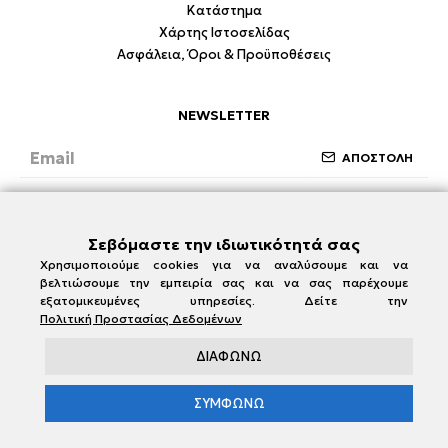
Κατάστημα
Χάρτης Ιστοσελίδας
Ασφάλεια, Όροι & Προϋποθέσεις
NEWSLETTER
ΑΠΟΣΤΟΛΗ
Έχω διαβάσει και συμφωνώ με την ενότητα
Ασφάλεια, Όροι & Προϋποθέσεις
Σεβόμαστε την ιδιωτικότητά σας
Χρησιμοποιούμε cookies για να αναλύσουμε και να
βελτιώσουμε την εμπειρία σας και να σας παρέχουμε
εξατομικευμένες υπηρεσίες. Δείτε την
Πολιτική Προστασίας Δεδομένων
ΔΙΑΦΩΝΩ
ΣΥΜΦΩΝΩ
e-damianakis.gr © 2026
Powered by
SBZ Systems
&
EMDI Business Management