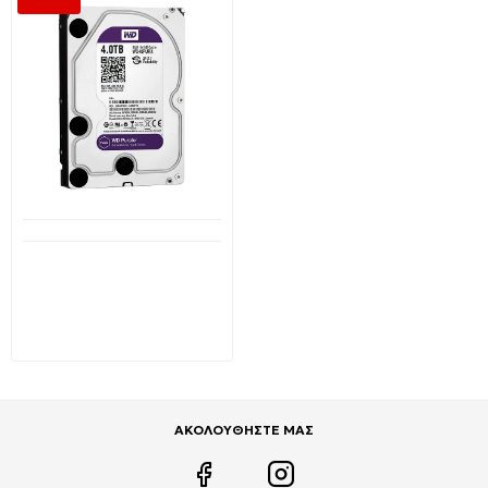
-26 %
Μη Διαθέσιμο
Εσωτερικός Σκληρός
Δίσκος Western Digital
Purple 4TB 3.5" Sata III
WD40PURX
167,85€
226,08€
ΑΚΟΛΟΥΘΗΣΤΕ ΜΑΣ