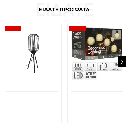
ΕΙΔΑΤΕ ΠΡΟΣΦΑΤΑ
-50 %
-50 %
Διαθέσιμο από 1-3 ημέρες
Διαθέσιμο από 1-3 ημέρες
Επιτραπέζιο φωτιστικό
Διακοσμητική γιρλάντα
E27 μεταλλικό μαύρο
με 10 LED φωτάκια
HZ1600540 H&S
σφαιρικά Μπαταρίας
AF5300160 H&S
31,90€
63,80€
16,99€
34,00€