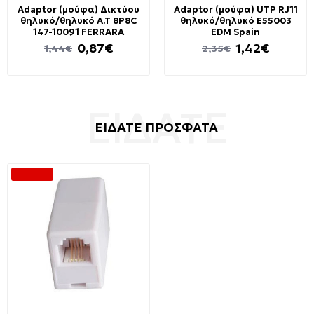
Adaptor (μούφα) Δικτύου
Adaptor (μούφα) UTP RJ11
θηλυκό/θηλυκό A.T 8P8C
θηλυκό/θηλυκό E55003​​
147-10091 FERRARA
EDM Spain
0,87€
1,42€
1,44€
2,35€
ΕΙΔΑΤΕ ΠΡΟΣΦΑΤΑ
-40 %