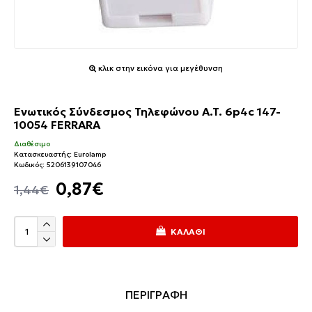
κλικ στην εικόνα για μεγέθυνση
Ενωτικός Σύνδεσμος Τηλεφώνου A.T. 6p4c 147-
10054 FERRARA
Διαθέσιμο
Κατασκευαστής:
Eurolamp
Κωδικός:
5206139107046
0,87€
1,44€
ΚΑΛΆΘΙ
ΠΕΡΙΓΡΑΦΗ