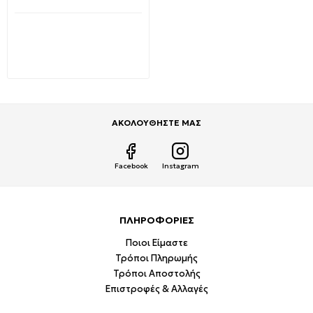
Διαθέσιμο από 1-3 ημέρες
Ενωτικός Σύνδεσμος
Τηλεφώνου A.T. 6p4c 147-
10054 FERRARA
0,87€
1,44€
ΑΚΟΛΟΥΘΗΣΤΕ ΜΑΣ
Facebook
Instagram
ΠΛΗΡΟΦΟΡΙΕΣ
Ποιοι Είμαστε
Τρόποι Πληρωμής
Τρόποι Αποστολής
Επιστροφές & Αλλαγές