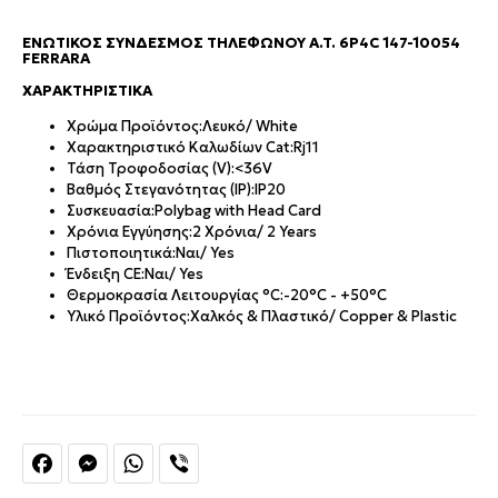
ΕΝΩΤΙΚΌΣ ΣΎΝΔΕΣΜΟΣ ΤΗΛΕΦΏΝΟΥ A.T. 6P4C 147-10054
FERRARA
XΑΡΑΚΤΗΡΙΣΤΙΚΆ
Χρώμα Προϊόντος:
Λευκό/ White
Χαρακτηριστικό Καλωδίων Cat:
Rj11
Τάση Τροφοδοσίας (V):
<36V
Βαθμός Στεγανότητας (IP):
IP20
Συσκευασία:
Polybag with Head Card
Χρόνια Εγγύησης:
2 Χρόνια/ 2 Years
Πιστοποιητικά:
Ναι/ Yes
Ένδειξη CE:
Ναι/ Yes
Θερμοκρασία Λειτουργίας °C:
-20°C - +50°C
Υλικό Προϊόντος:
Χαλκός & Πλαστικό/ Copper & Plastic
Facebook
Messenger
WhatsApp
Viber