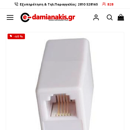
Εξυπηρέτηση & Τηλ.Παραγγελίες: 2810 528165
B2B
-40 %