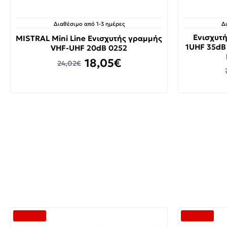
Διαθέσιμο από 1-3 ημέρες
Δ
Ενισχυτή
MISTRAL Mini Line Ενισχυτής γραμμής
1UHF 35dB
VHF-UHF 20dB 0252
18,05€
24,02€
-27 %
-25 %