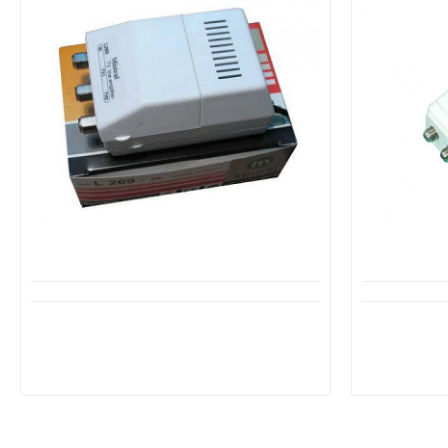
Διαθέσιμο από 1-3 ημέρες
Δ
Ενισχυτής γραμμής VHF-UHF 30dB
MISTRAL Mi
L269 LN F MISTRAL
V
23,95€
32,60€