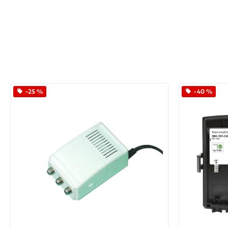
-25 %
-40 %