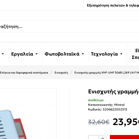
Εξυπηρέτηση πελατών & τηλεφω
Ε
Εργαλεία
Φωτοβολταϊκά
Τεχνολογία
Σπ
Επίγεια και δορυφορικά συστήματα
Ενισχυτές
Ενισχυτής γραμμής VHF-UHF 30dB L269 LN F 
Ενισχυτής γραμμή
Διαθέσιμο
Κατασκευαστής:
Mistral
Κωδικός:
5206622002513
23,95
32,60€