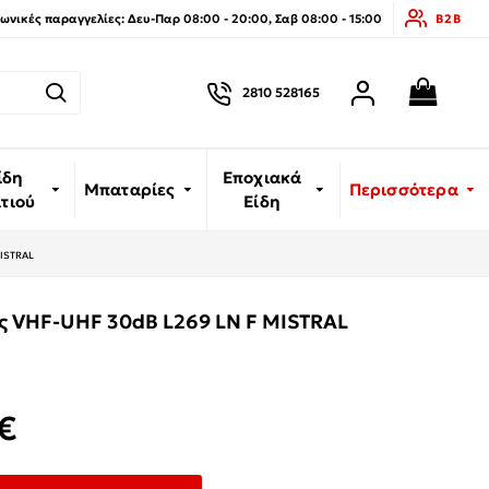
νικές παραγγελίες: Δευ-Παρ 08:00 - 20:00, Σαβ 08:00 - 15:00
B2B
2810 528165
ίδη
Εποχιακά
Μπαταρίες
Περισσότερα
ιτιού
Είδη
MISTRAL
ς VHF-UHF 30dB L269 LN F MISTRAL
€