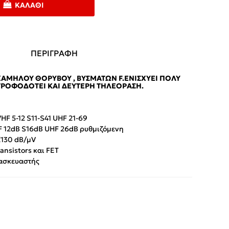
ΚΑΛΆΘΙ
ΠΕΡΙΓΡΑΦΗ
ΑΜΗΛΟΎ ΘΟΡΎΒΟΥ , ΒΥΣΜΆΤΩΝ F.ΕΝΙΣΧΥΕΊ ΠΟΛΎ
ΤΡΟΦΟΔΟΤΕΊ ΚΑΙ ΔΕΎΤΕΡΗ ΤΗΛΕΌΡΑΣΗ.
HF 5-12 S11-S41 UHF 21-69
F 12dB S16dB UHF 26dB ρυθμιζόμενη
Χ130 dB/μV
ransistors και FET
ασκευαστής
App
iber