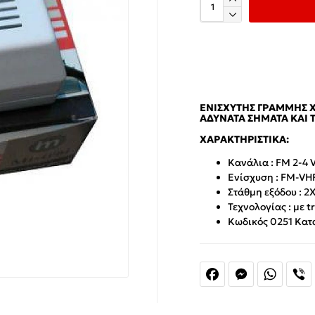
ΕΝΙΣΧΥΤΉΣ ΓΡΑΜΜΉΣ Χ
ΑΔΎΝΑΤΑ ΣΉΜΑΤΑ ΚΑΙ 
ΧΑΡΑΚΤΗΡΙΣΤΙΚΆ:
Κανάλια : FM 2-4 V
Ενίσχυση : FM-VH
Στάθμη εξόδου : 2
Τεχνολογίας : με t
Κωδικός 0251 Κατ
Facebook
Messenger
Whats
V