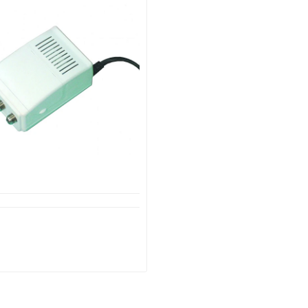
ιαθέσιμο από 1-3 ημέρες
ni Line Ενισχυτής γραμμής
HF-UHF 20dB 0252
18,05€
24,02€