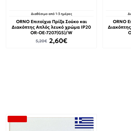
Διαθέσιμο από 1-3 ημέρες
Δ
ORNO Επιτοίχια Πρίζα Σούκο και
ORNO Επ
Διακόπτης Απλός λευκό χρώμα IP20
Διακόπτης
OR-OE-7207(GS)/W
O
2,60€
5,20€
-50 %