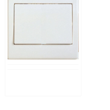
Μη Διαθέσιμο
Διακόπτης αλλέ-ρετούρ μεσαίος σε
λευκό ή κρεμ χρώμα STATUS
BASSIAKOS
2,10€
4,20€