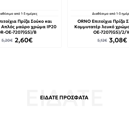
ιαθέσιμο από 1-3 ημέρες
Διαθέσιμο από 1-3 ημέρ
ιτοίχια Πρίζα Σούκο και
ORNO Επιτοίχια Πρίζα Σ
 Απλός μαύρο χρώμα IP20
Κομμυτατέρ λευκό χρώμα
R-OE-7207(GS)/B
OE-7207(GS)/2/
2,60€
3,08€
5,20€
5,12€
ΕΙΔΑΤΕ ΠΡΟΣΦΑΤΑ