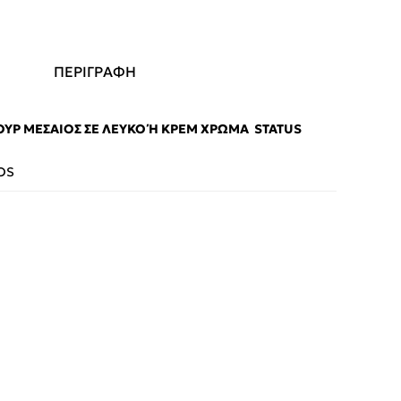
ΠΕΡΙΓΡΑΦΗ
ΎΡ ΜΕΣΑΊΟΣ ΣΕ ΛΕΥΚΌ Ή ΚΡΕΜ ΧΡΏΜΑ STATUS B
OS
App
iber