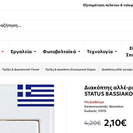
Εξυπηρέτηση πελατών & τηλεφω
Ε
Εργαλεία
Φωτοβολταϊκά
Τεχνολογία
Σπ
Πρίζες & Διακοπτικού Υλικού
Πρίζες & Διακόπτες Εσωτερικού Χώρου
Διακόπτης αλλέ-ρετούρ
Διακόπτης αλλέ-ρ
STATUS BASSIAK
Μη Διαθέσιμο
Κατασκευαστής:
Bassiakos
Κωδικός:
51015
2,10€
4,20€