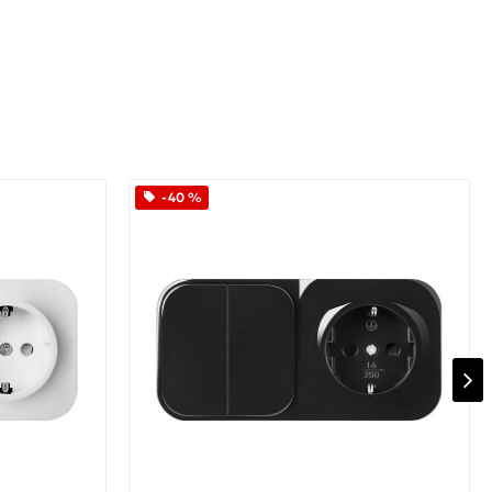
-40 %