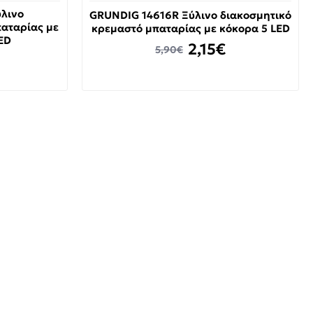
λινο
GRUNDIG 14616R Ξύλινο διακοσμητικό
παταρίας με
κρεμαστό μπαταρίας με κόκορα 5 LED
ED
2,15€
5,90€