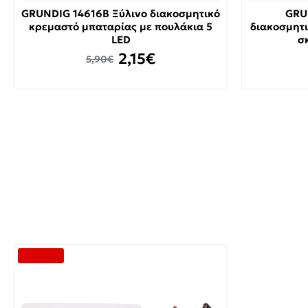
GRUNDIG 14616B Ξύλινο διακοσμητικό
GRU
κρεμαστό μπαταρίας με πουλάκια 5
διακοσμητι
LED
σ
2,15€
5,90€
-60 %