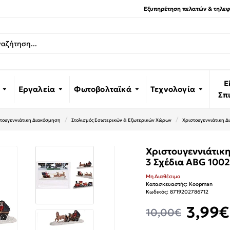
Εξυπηρέτηση πελατών & τηλεφω
Ε
Εργαλεία
Φωτοβολταϊκά
Τεχνολογία
Σπ
τουγεννιάτικη Διακόσμηση
Στολισμός Εσωτερικών & Εξωτερικών Χώρων
Χριστουγεννιάτικη Δ
Χριστουγεννιάτικ
3 Σχέδια ABG 100
Μη Διαθέσιμο
Κατασκευαστής:
Koopman
Κωδικός:
8719202786712
3,99€
10,00€