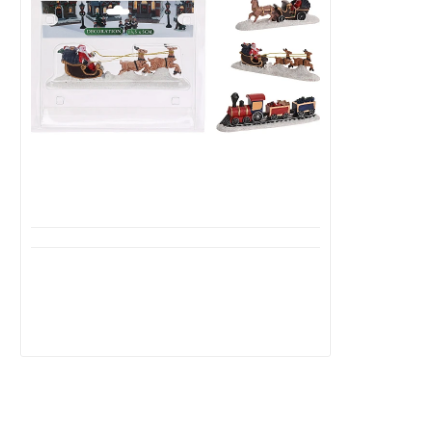
Μη Διαθέσιμο
Χριστουγεννιάτικη Διακοσμητική
Μινιατούρα 13,5x0.5cm σε 3 Σχέδια
ABG 100250
3,99€
10,00€