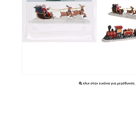
κλικ στην εικόνα για μεγέθυνση