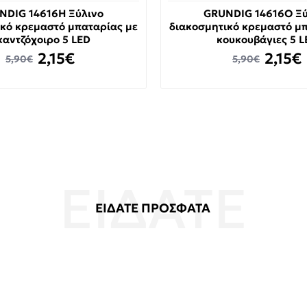
NDIG 14616H Ξύλινο
GRUNDIG 14616O Ξύ
κό κρεμαστό μπαταρίας με
διακοσμητικό κρεμαστό μ
καντζόχοιρο 5 LED
κουκουβάγιες 5 L
2,15€
2,15€
5,90€
5,90€
ΕΙΔΑΤΕ ΠΡΟΣΦΑΤΑ