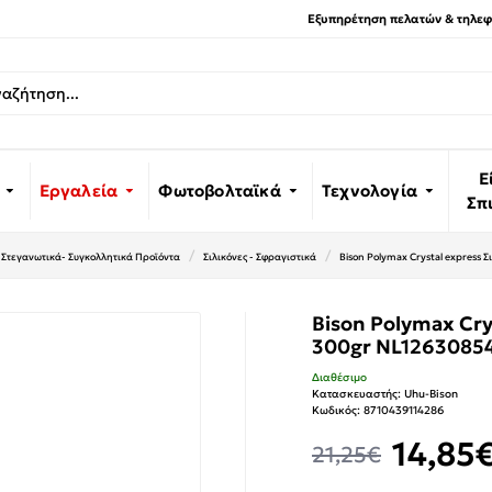
Εξυπηρέτηση πελατών & τηλεφω
Ε
Εργαλεία
Φωτοβολταϊκά
Τεχνολογία
Σπ
Στεγανωτικά- Συγκολλητικά Προϊόντα
Σιλικόνες - Σφραγιστικά
Bison Polymax Crystal express
Bison Polymax Cry
300gr NL1263085
Διαθέσιμο
Κατασκευαστής:
Uhu-Bison
Κωδικός:
8710439114286
14,85
21,25€