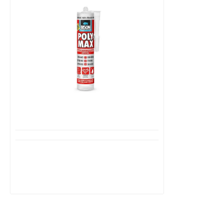
Διαθέσιμο από 1-3 ημέρες
Bison Polymax Crystal express
Σιλικόνη Κόλλα Διάφανη 300gr
NL126308548
14,85€
21,25€