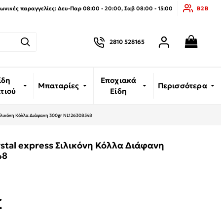
νικές παραγγελίες: Δευ-Παρ 08:00 - 20:00, Σαβ 08:00 - 15:00
B2B
2810 528165
ίδη
Εποχιακά
Μπαταρίες
Περισσότερα
ιτιού
Είδη
 Σιλικόνη Κόλλα Διάφανη 300gr NL126308548
stal express Σιλικόνη Κόλλα Διάφανη
48
€