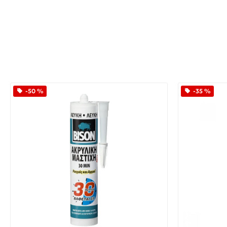
-50 %
-35 %