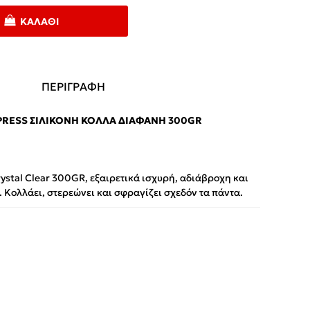
ΚΑΛΆΘΙ
ΠΕΡΙΓΡΑΦΗ
PRESS ΣΙΛΙΚΌΝΗ ΚΌΛΛΑ ΔΙΆΦΑΝΗ 300GR
ystal Clear 300GR, εξαιρετικά ισχυρή, αδιάβροχη και
 Κολλάει, στερεώνει και σφραγίζει σχεδόν τα πάντα.
App
iber