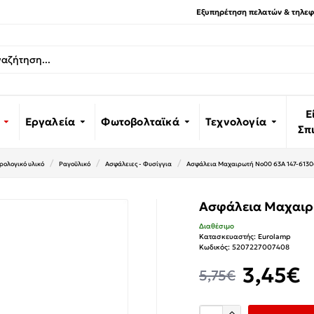
Εξυπηρέτηση πελατών & τηλεφω
Ε
Εργαλεία
Φωτοβολταϊκά
Τεχνολογία
Σπ
ρολογικό υλικό
Ραγοϋλικό
Ασφάλειες - Φυσίγγια
Ασφάλεια Μαχαιρωτή Νο00 63A 147-61
Ασφάλεια Μαχαιρ
Διαθέσιμο
Κατασκευαστής:
Eurolamp
Κωδικός:
5207227007408
3,45€
5,75€