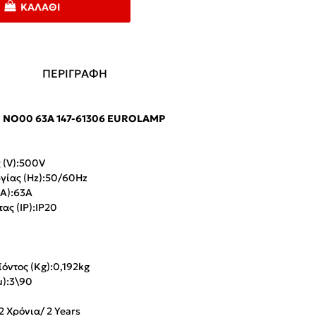
ΚΑΛΆΘΙ
ΠΕΡΙΓΡΑΦΗ
 ΝΟ00 63A 147-61306 EUROLAMP
(V):
500V
γίας (Hz):
50/60Hz
Α):
63Α
ας (IP):
IP20
όντος (Kg):
0,192kg
):
3\90
2 Χρόνια/ 2 Years