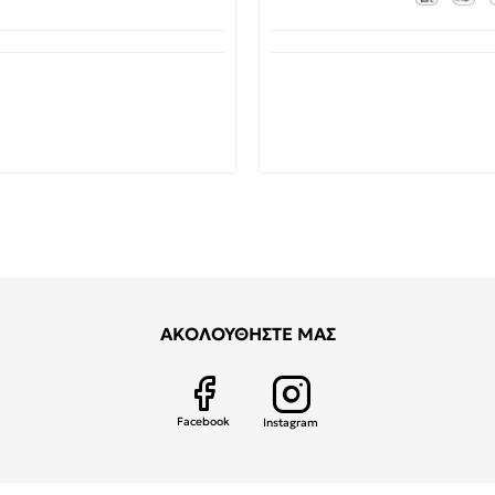
ιαθέσιμο από 1-3 ημέρες
Διαθέσιμο από 1-3 ημέρ
 Φθορίου οροφής σκαφάκι
Κανάλι Διαχείρισης Κ
 για λάμπες T8 Led G13
Αυτοκόλλητο 40x40mm 1
1.50m 3310750 Vito
EUROLAMP
24,75€
2,99€
41,06€
2,32€
ΑΚΟΛΟΥΘΗΣΤΕ ΜΑΣ
Facebook
Instagram