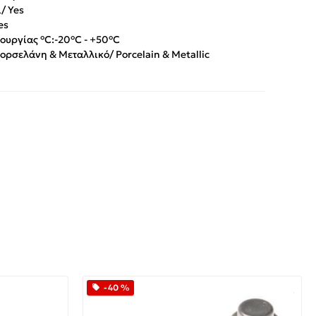
/ Yes
es
ουργίας °C:
-20°C - +50°C
ορσελάνη & Μεταλλικό/ Porcelain & Metallic
App
iber
-40 %