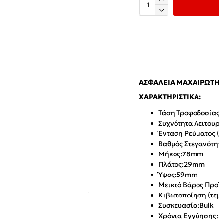
ΑΣΦΆΛΕΙΑ ΜΑΧΑΙΡΩΤΉ
ΧΑΡΑΚΤΗΡΙΣΤΙΚΆ:
Τάση Τροφοδοσίας 
Συχνότητα Λειτουρ
Ένταση Ρεύματος (
Βαθμός Στεγανότητ
Μήκος:
78mm
Πλάτος:
29mm
Ύψος:
59mm
Μεικτό Βάρος Προϊ
Κιβωτοποίηση (τεμ
Συσκευασία:
Bulk
Χρόνια Εγγύησης: