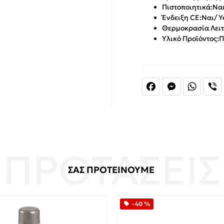
Πιστοποιητικά:
Ναι
Ένδειξη CE:
Ναι/ Y
Θερμοκρασία Λειτ
Υλικό Προϊόντος:
Π
Facebook
Messenger
Whats
V
ΣΑΣ ΠΡΟΤΕΙΝΟΥΜΕ
-40 %