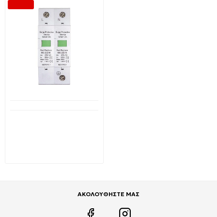
-19 %
Διαθέσιμο από 1-3 ημέρες
Αντικεραυνικό
μονοφασικό Τ2 20kA-
40kA 275V 2P 500-22216
EUROLAMP
29,62€
36,62€
ΑΚΟΛΟΥΘΗΣΤΕ ΜΑΣ