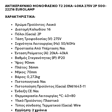
ΑΝΤΙΚΕΡΑΥΝΙΚΌ ΜΟΝΟΦΑΣΙΚΌ Τ2 20KA-40KA 275V 2P 500-
22216 EUROLAMP
ΧΑΡΑΚΤΗΡΙΣΤΙΚΆ:
Χρώμα Προϊόντος: Λευκό
Διατομή Καλωδίου: 16
Πόλοι (Gacia): 2P
Τάση Τροφοδοσίας (V): 275V
Συχνότητα Λειτουργίας (Hz): 50/60Hz
Προστασία Από Υπέρταση: Ναι
Ένταση Ρεύματος (Α): 20kA-40kA
Βαθμός Στεγανότητας (IP): IP20
Ύψος: 90mm
Πλάτος: 36mm
Μήκος: 70mm
Βάρος: 0,272kg
Πιστοποιητικά: Ναι
Πιστοποίηση Προϊόντος (Gacia): EN61643-11
Ένδειξη CE: Ναι
Θερμοκρασία Λειτουργίας °C: 40+80
Υλικό Προϊόντος: Πλαστικό
Τύπος σύνδεσης Τερματικού (Gacia): Wire
Εγγύηση: 2 χρόνια