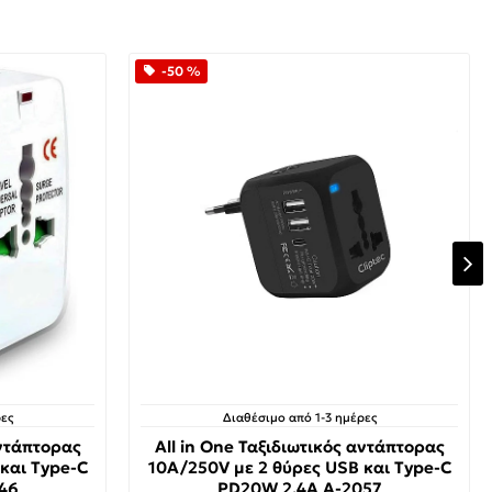
-50 %
ες
Διαθέσιμο από 1-3 ημέρες
αντάπτορας
All in One Ταξιδιωτικός αντάπτορας
και Type-C
10A/250V με 2 θύρες USB και Type-C
46
PD20W 2.4A A-2057