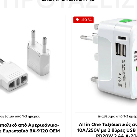
-50 %
ιαθέσιμο από 1-3 ημέρες
Διαθέσιμο από 1-3 ημέρ
All in One Ταξιδιωτικός 
ιπολικό από Αμερικάνικο-
10A/250V με 2 θύρες USB 
ε Ευρωπαϊκό BX-9120 OEM
PD20W 2.4A A-20