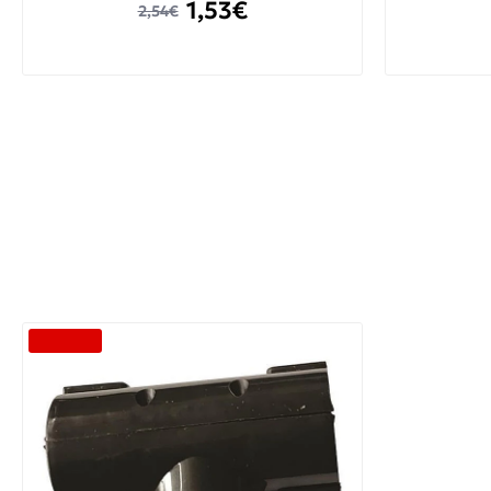
1,53€
2,54€
-40 %