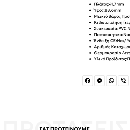
Πλάτος:
41,7mm
Ύψος:
88,6mm
Μεικτό Βάρος Προϊ
Κιβωτοποίηση (τεμ
Συσκευασία:
PVC N
Πιστοποιητικά:
Ναι
Ένδειξη CE:
Ναι/ Y
Αριθμός Καταχώρ
Θερμοκρασία Λειτ
Υλικό Προϊόντος:
Π
Facebook
Messenger
Whats
V
ΣΑΣ ΠΡΟΤΕΙΝΟΥΜΕ