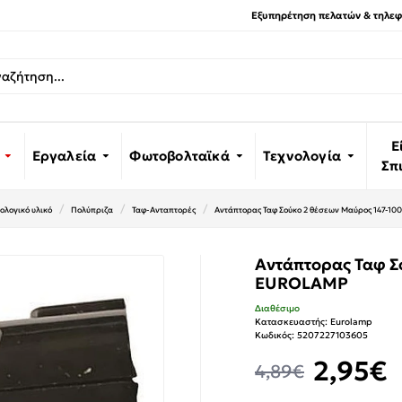
Εξυπηρέτηση πελατών & τηλεφω
Ε
Εργαλεία
Φωτοβολταϊκά
Τεχνολογία
Σπ
ολογικό υλικό
Πολύπριζα
Ταφ-Ανταπτορές
Αντάπτορας Ταφ Σούκο 2 θέσεων Μαύρος 147-1
Αντάπτορας Ταφ Σ
EUROLAMP
Διαθέσιμο
Κατασκευαστής:
Eurolamp
Κωδικός:
5207227103605
2,95€
4,89€