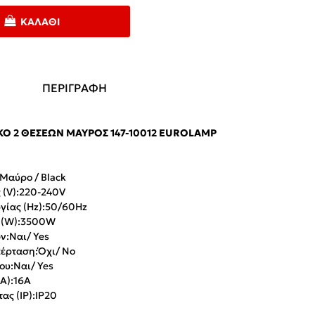
ΚΑΛΆΘΙ
ΠΕΡΙΓΡΑΦΗ
Ο 2 ΘΈΣΕΩΝ ΜΑΎΡΟΣ 147-10012 EUROLAMP
Μαύρο / Black
(V):
220-240V
γίας (Hz):
50/60Hz
(W):
3500W
ν:
Ναι/ Yes
έρταση:
Όχι/ No
ου:
Ναι/ Yes
Α):
16A
ας (IP):
IP20