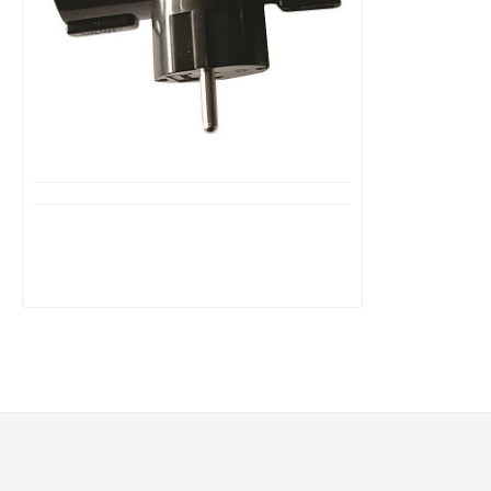
Διαθέσιμο από 1-3 ημέρες
Αντάπτορας Ταφ Σούκο 2 θέσεων
Μαύρος 147-10012 EUROLAMP
2,95€
4,89€