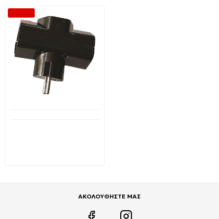
-16 %
Διαθέσιμο από 1-3 ημέρες
Αντάπτορας Σταυρός
Σούκο 3 θέσεων Μαύρος
147-10011 EUROLAMP
3,19€
3,80€
ΑΚΟΛΟΥΘΗΣΤΕ ΜΑΣ