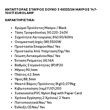
ΑΝΤΆΠΤΟΡΑΣ ΣΤΑΥΡΌΣ ΣΟΎΚΟ 3 ΘΈΣΕΩΝ ΜΑΎΡΟΣ 147-
10011 EUROLAMP
ΧΑΡΑΚΤΗΡΙΣΤΙΚΆ:
Χρώμα Προϊόντος:
Μαύρο / Black
Τάση Τροφοδοσίας (V):
220-240V
Συχνότητα Λειτουργίας (Hz):
50/60Hz
Ονομαστική Ισχύς (W):
3500W
Προστασία Επαφών:
Ναι/ Yes
Προστασία Από Υπέρταση:
Όχι/ No
Γείωση Αντικειμένου:
Ναι/ Yes
Ένταση Ρεύματος (Α):
16A
Βαθμός Στεγανότητας (IP):
IP20
Μήκος:
90,1mm
Πλάτος:
42,3mm
Ύψος:
88,3mm
Μεικτό Βάρος Προϊόντος (Kg):
0,079kg
Κιβωτοποίηση (τεμ):
1\10\200
Συσκευασία:
PVC Nylon Bag with Paper Card
Χρόνια Εγγύησης:
2 Χρόνια/ 2 Years
Πιστοποιητικά:
Ναι/ Yes
Ένδειξη CE:
Ναι/ Yes